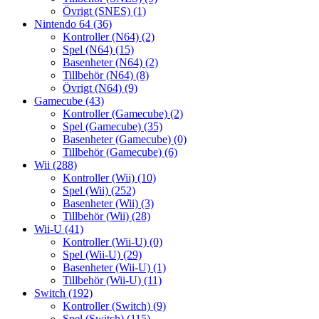
Övrigt (SNES)
(1)
Nintendo 64
(36)
Kontroller (N64)
(2)
Spel (N64)
(15)
Basenheter (N64)
(2)
Tillbehör (N64)
(8)
Övrigt (N64)
(9)
Gamecube
(43)
Kontroller (Gamecube)
(2)
Spel (Gamecube)
(35)
Basenheter (Gamecube)
(0)
Tillbehör (Gamecube)
(6)
Wii
(288)
Kontroller (Wii)
(10)
Spel (Wii)
(252)
Basenheter (Wii)
(3)
Tillbehör (Wii)
(28)
Wii-U
(41)
Kontroller (Wii-U)
(0)
Spel (Wii-U)
(29)
Basenheter (Wii-U)
(1)
Tillbehör (Wii-U)
(11)
Switch
(192)
Kontroller (Switch)
(9)
Spel (Switch)
(115)