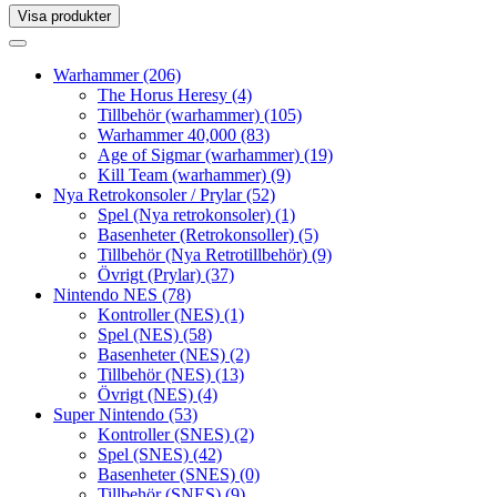
Visa produkter
Toggle
navigation
Toggle
navigation
Warhammer
(206)
The Horus Heresy
(4)
Tillbehör (warhammer)
(105)
Warhammer 40,000
(83)
Age of Sigmar (warhammer)
(19)
Kill Team (warhammer)
(9)
Nya Retrokonsoler / Prylar
(52)
Spel (Nya retrokonsoler)
(1)
Basenheter (Retrokonsoller)
(5)
Tillbehör (Nya Retrotillbehör)
(9)
Övrigt (Prylar)
(37)
Nintendo NES
(78)
Kontroller (NES)
(1)
Spel (NES)
(58)
Basenheter (NES)
(2)
Tillbehör (NES)
(13)
Övrigt (NES)
(4)
Super Nintendo
(53)
Kontroller (SNES)
(2)
Spel (SNES)
(42)
Basenheter (SNES)
(0)
Tillbehör (SNES)
(9)