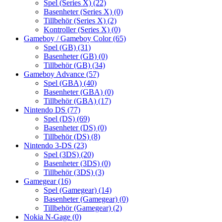
Spel (Series X)
(22)
Basenheter (Series X)
(0)
Tillbehör (Series X)
(2)
Kontroller (Series X)
(0)
Gameboy / Gameboy Color
(65)
Spel (GB)
(31)
Basenheter (GB)
(0)
Tillbehör (GB)
(34)
Gameboy Advance
(57)
Spel (GBA)
(40)
Basenheter (GBA)
(0)
Tillbehör (GBA)
(17)
Nintendo DS
(77)
Spel (DS)
(69)
Basenheter (DS)
(0)
Tillbehör (DS)
(8)
Nintendo 3-DS
(23)
Spel (3DS)
(20)
Basenheter (3DS)
(0)
Tillbehör (3DS)
(3)
Gamegear
(16)
Spel (Gamegear)
(14)
Basenheter (Gamegear)
(0)
Tillbehör (Gamegear)
(2)
Nokia N-Gage
(0)