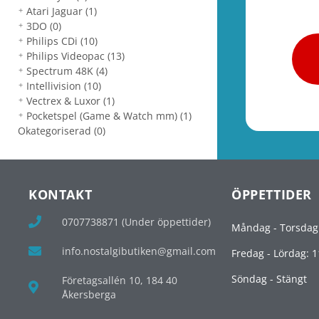
Atari Jaguar
(1)
3DO
(0)
Philips CDi
(10)
Philips Videopac
(13)
Spectrum 48K
(4)
Intellivision
(10)
Vectrex & Luxor
(1)
Pocketspel (Game & Watch mm)
(1)
Okategoriserad
(0)
KONTAKT
ÖPPETTIDER
0707738871 (Under öppettider)
Måndag - Torsdag
info.nostalgibutiken@gmail.com
Fredag - Lördag: 1
Söndag - Stängt
Företagsallén 10, 184 40
Åkersberga