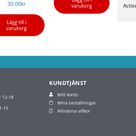
30.00
kr
varukorg
Actio
Lägg till i
varukorg
KUNDTJÄNST
Mitt konto
: 12-18
Mina beställningar
1-15
Allmänna villkor