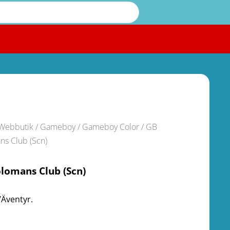
Webbutik
/
Gameboy / Gameboy Color
/ GB
ns Club (Scn)
lomans Club (Scn)
/Äventyr.