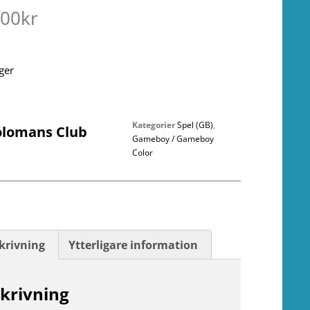
.00
kr
ager
Kategorier
Spel (GB)
,
olomans Club
Gameboy / Gameboy
Color
krivning
Ytterligare information
krivning