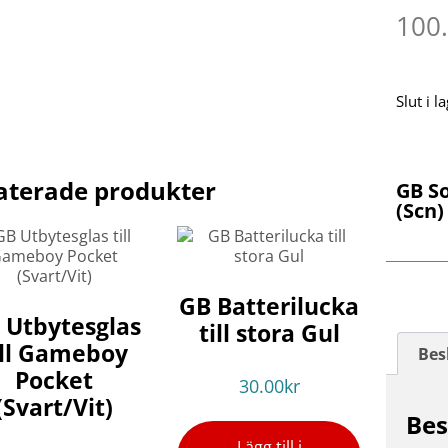
100
Slut i l
aterade produkter
GB S
(Scn)
GB Batterilucka
 Utbytesglas
till stora Gul
ill Gameboy
Bes
Pocket
30.00
kr
(Svart/Vit)
Bes
Lägg till i