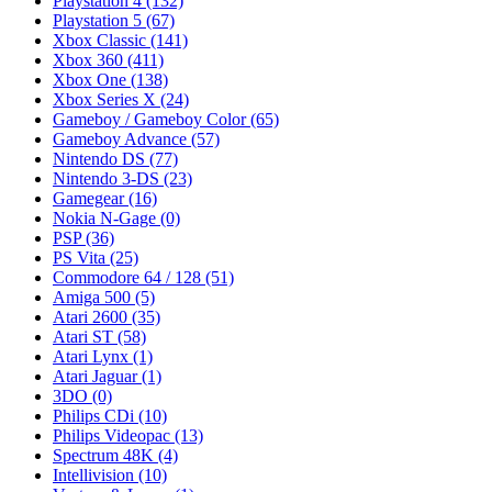
Playstation 4
(132)
Playstation 5
(67)
Xbox Classic
(141)
Xbox 360
(411)
Xbox One
(138)
Xbox Series X
(24)
Gameboy / Gameboy Color
(65)
Gameboy Advance
(57)
Nintendo DS
(77)
Nintendo 3-DS
(23)
Gamegear
(16)
Nokia N-Gage
(0)
PSP
(36)
PS Vita
(25)
Commodore 64 / 128
(51)
Amiga 500
(5)
Atari 2600
(35)
Atari ST
(58)
Atari Lynx
(1)
Atari Jaguar
(1)
3DO
(0)
Philips CDi
(10)
Philips Videopac
(13)
Spectrum 48K
(4)
Intellivision
(10)