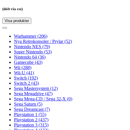
(dolt via css)
Visa produkter
Toggle
navigation
Toggle
navigation
Warhammer
(206)
Nya Retrokonsoler / Prylar
(52)
Nintendo NES
(79)
Super Nintendo
(53)
Nintendo 64
(36)
Gamecube
(43)
Wii
(288)
Wii-U
(41)
Switch
(192)
Switch 2
(43)
Sega Mastersystem
(12)
Sega Megadrive
(47)
Sega Mega-CD / Sega 32-X
(0)
Sega Saturn
(5)
Sega Dreamcast
(7)
Playstation 1
(55)
Playstation 2
(437)
Playstation 3
(315)