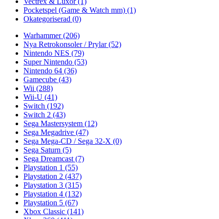
Vectrex & Luxor
(1)
Pocketspel (Game & Watch mm)
(1)
Okategoriserad
(0)
Warhammer
(206)
Nya Retrokonsoler / Prylar
(52)
Nintendo NES
(79)
Super Nintendo
(53)
Nintendo 64
(36)
Gamecube
(43)
Wii
(288)
Wii-U
(41)
Switch
(192)
Switch 2
(43)
Sega Mastersystem
(12)
Sega Megadrive
(47)
Sega Mega-CD / Sega 32-X
(0)
Sega Saturn
(5)
Sega Dreamcast
(7)
Playstation 1
(55)
Playstation 2
(437)
Playstation 3
(315)
Playstation 4
(132)
Playstation 5
(67)
Xbox Classic
(141)