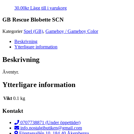
30.00
kr
Lägg till i varukorg
GB Rescue Blobette SCN
Kategorier
Spel (GB)
,
Gameboy / Gameboy Color
Beskrivning
Ytterligare information
Beskrivning
Äventyr.
Ytterligare information
Vikt
0.1 kg
Kontakt
0707738871 (Under öppettider)
info.nostalgibutiken@gmail.com
Företagsallén 10, 184 40 Åkersberga