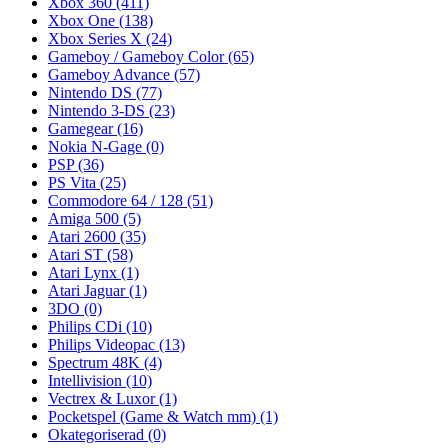
Xbox 360
(411)
Xbox One
(138)
Xbox Series X
(24)
Gameboy / Gameboy Color
(65)
Gameboy Advance
(57)
Nintendo DS
(77)
Nintendo 3-DS
(23)
Gamegear
(16)
Nokia N-Gage
(0)
PSP
(36)
PS Vita
(25)
Commodore 64 / 128
(51)
Amiga 500
(5)
Atari 2600
(35)
Atari ST
(58)
Atari Lynx
(1)
Atari Jaguar
(1)
3DO
(0)
Philips CDi
(10)
Philips Videopac
(13)
Spectrum 48K
(4)
Intellivision
(10)
Vectrex & Luxor
(1)
Pocketspel (Game & Watch mm)
(1)
Okategoriserad
(0)