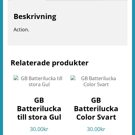
Beskrivning
Action.
Relaterade produkter
e
ation
GB
GB
Batterilucka
Batterilucka
till stora Gul
Color Svart
30.00
kr
30.00
kr