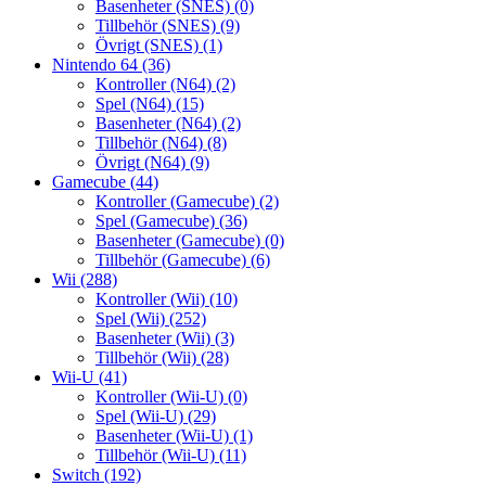
Basenheter (SNES)
(0)
Tillbehör (SNES)
(9)
Övrigt (SNES)
(1)
Nintendo 64
(36)
Kontroller (N64)
(2)
Spel (N64)
(15)
Basenheter (N64)
(2)
Tillbehör (N64)
(8)
Övrigt (N64)
(9)
Gamecube
(44)
Kontroller (Gamecube)
(2)
Spel (Gamecube)
(36)
Basenheter (Gamecube)
(0)
Tillbehör (Gamecube)
(6)
Wii
(288)
Kontroller (Wii)
(10)
Spel (Wii)
(252)
Basenheter (Wii)
(3)
Tillbehör (Wii)
(28)
Wii-U
(41)
Kontroller (Wii-U)
(0)
Spel (Wii-U)
(29)
Basenheter (Wii-U)
(1)
Tillbehör (Wii-U)
(11)
Switch
(192)