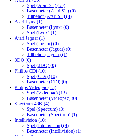
Spel (Atari ST)
(55)
Basenheter (Atari ST)
(0)
Tillbehör (Atari ST)
(4)
Atari Lynx
(1)
Basenheter (Lynx)
(0)
Spel (Lynx)
(1)
Atari Jaguar
(1)
Spel (Jaguar)
(0)
Basenheter (Jaguar)
(0)
Tillbehör (Jaguar)
(1)
3DO
(0)
Spel (3DO)
(0)
Philips CDi
(10)
Spel (CDi)
(10)
Basenheter (CDi)
(0)
Philips Videopac
(13)
Spel (Videopac)
(13)
Basenheter (Videopac)
(0)
Spectrum 48K
(4)
Spel (Spectrum)
(3)
Basenheter (Spectrum)
(1)
Intellivision
(10)
Spel (Intellivision)
(9)
Basenheter (Intellivision)
(1)