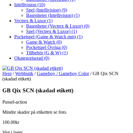
Intellivision
(10)
Spel (Intellivision)
(9)
Basenheter (Intellivision)
(1)
Vectrex & Luxor
(1)
Basenheter (Vectrex & Luxor)
(0)
Spel (Vectrex & Luxor)
(1)
Pocketspel (Game & Watch mm)
(1)
Game & Watch
(0)
Pocketspel Övriga
(0)
Tillbehör (G & W)
(1)
Okategoriserad
(0)
Hem
/
Webbutik
/
Gameboy / Gameboy Color
/ GB Qix SCN
(skadad etikett)
GB Qix SCN (skadad etikett)
Pussel-action
Mindre skador på etiketten se foto.
100.00
kr
Slut i lager