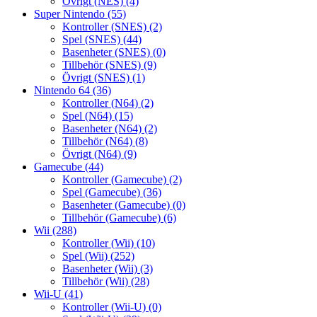
Övrigt (NES)
(4)
Super Nintendo
(55)
Kontroller (SNES)
(2)
Spel (SNES)
(44)
Basenheter (SNES)
(0)
Tillbehör (SNES)
(9)
Övrigt (SNES)
(1)
Nintendo 64
(36)
Kontroller (N64)
(2)
Spel (N64)
(15)
Basenheter (N64)
(2)
Tillbehör (N64)
(8)
Övrigt (N64)
(9)
Gamecube
(44)
Kontroller (Gamecube)
(2)
Spel (Gamecube)
(36)
Basenheter (Gamecube)
(0)
Tillbehör (Gamecube)
(6)
Wii
(288)
Kontroller (Wii)
(10)
Spel (Wii)
(252)
Basenheter (Wii)
(3)
Tillbehör (Wii)
(28)
Wii-U
(41)
Kontroller (Wii-U)
(0)