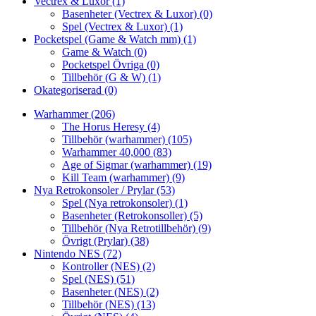
Vectrex & Luxor
(1)
Basenheter (Vectrex & Luxor)
(0)
Spel (Vectrex & Luxor)
(1)
Pocketspel (Game & Watch mm)
(1)
Game & Watch
(0)
Pocketspel Övriga
(0)
Tillbehör (G & W)
(1)
Okategoriserad
(0)
Warhammer
(206)
The Horus Heresy
(4)
Tillbehör (warhammer)
(105)
Warhammer 40,000
(83)
Age of Sigmar (warhammer)
(19)
Kill Team (warhammer)
(9)
Nya Retrokonsoler / Prylar
(53)
Spel (Nya retrokonsoler)
(1)
Basenheter (Retrokonsoller)
(5)
Tillbehör (Nya Retrotillbehör)
(9)
Övrigt (Prylar)
(38)
Nintendo NES
(72)
Kontroller (NES)
(2)
Spel (NES)
(51)
Basenheter (NES)
(2)
Tillbehör (NES)
(13)