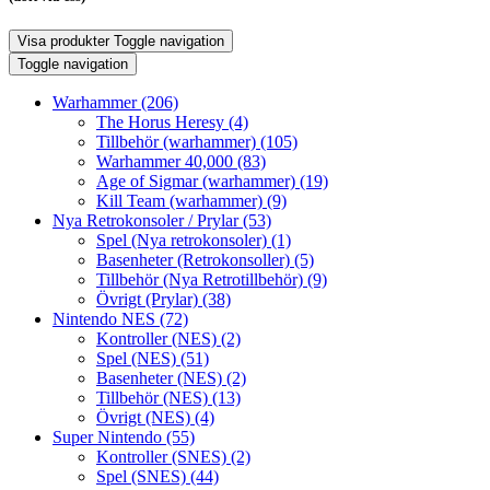
Visa produkter
Toggle navigation
Toggle navigation
Warhammer
(206)
The Horus Heresy
(4)
Tillbehör (warhammer)
(105)
Warhammer 40,000
(83)
Age of Sigmar (warhammer)
(19)
Kill Team (warhammer)
(9)
Nya Retrokonsoler / Prylar
(53)
Spel (Nya retrokonsoler)
(1)
Basenheter (Retrokonsoller)
(5)
Tillbehör (Nya Retrotillbehör)
(9)
Övrigt (Prylar)
(38)
Nintendo NES
(72)
Kontroller (NES)
(2)
Spel (NES)
(51)
Basenheter (NES)
(2)
Tillbehör (NES)
(13)
Övrigt (NES)
(4)
Super Nintendo
(55)
Kontroller (SNES)
(2)
Spel (SNES)
(44)