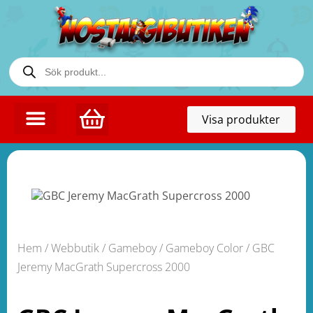
Toggl
Visa produkter
naviga
Hem
/
Webbutik
/
Gameboy / Gameboy Color
/ GBC
Jeremy MacGrath Supercross 2000