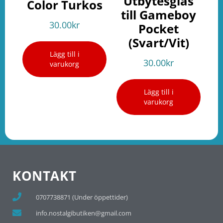
Utbytesglas
Color Turkos
till Gameboy
30.00
kr
Pocket
(Svart/Vit)
Lägg till i
30.00
kr
varukorg
Lägg till i
varukorg
KONTAKT
0707738871 (Under öppettider)
info.nostalgibutiken@gmail.com