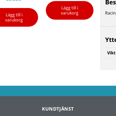
Bes
Lägg till i
varukorg
Racin
Lägg till i
varukorg
Ytt
Vikt
KUNDTJÄNST