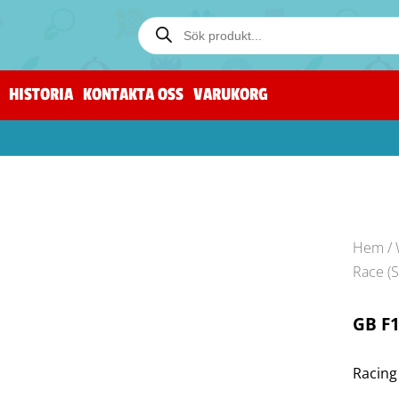
HISTORIA
KONTAKTA OSS
VARUKORG
Hem
/
Race (
GB F1
Racing