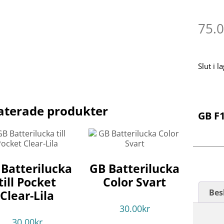
75.
Slut i l
aterade produkter
GB F1
 Batterilucka
GB Batterilucka
till Pocket
Color Svart
Bes
Clear-Lila
30.00
kr
30.00
kr