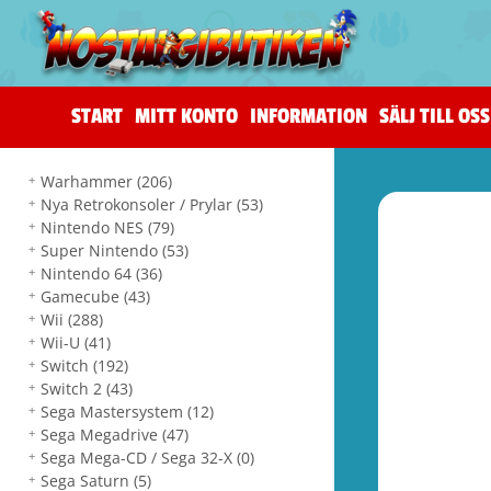
START
MITT KONTO
INFORMATION
SÄLJ TILL OSS
Warhammer
(206)
Nya Retrokonsoler / Prylar
(53)
Nintendo NES
(79)
Super Nintendo
(53)
Nintendo 64
(36)
Gamecube
(43)
Wii
(288)
Wii-U
(41)
Switch
(192)
Switch 2
(43)
Sega Mastersystem
(12)
Sega Megadrive
(47)
Sega Mega-CD / Sega 32-X
(0)
Sega Saturn
(5)