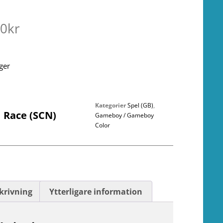
00
kr
ager
Kategorier
Spel (GB)
,
 Race (SCN)
Gameboy / Gameboy
Color
krivning
Ytterligare information