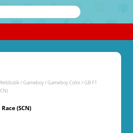
Webbutik
/
Gameboy / Gameboy Color
/ GB F1
SCN)
 Race (SCN)