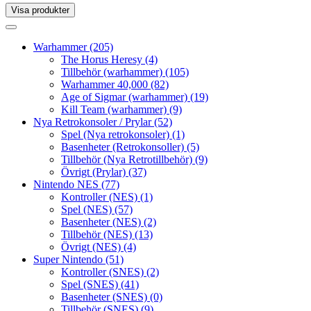
Visa produkter
Toggle
navigation
Toggle
navigation
Warhammer
(205)
The Horus Heresy
(4)
Tillbehör (warhammer)
(105)
Warhammer 40,000
(82)
Age of Sigmar (warhammer)
(19)
Kill Team (warhammer)
(9)
Nya Retrokonsoler / Prylar
(52)
Spel (Nya retrokonsoler)
(1)
Basenheter (Retrokonsoller)
(5)
Tillbehör (Nya Retrotillbehör)
(9)
Övrigt (Prylar)
(37)
Nintendo NES
(77)
Kontroller (NES)
(1)
Spel (NES)
(57)
Basenheter (NES)
(2)
Tillbehör (NES)
(13)
Övrigt (NES)
(4)
Super Nintendo
(51)
Kontroller (SNES)
(2)
Spel (SNES)
(41)
Basenheter (SNES)
(0)
Tillbehör (SNES)
(9)