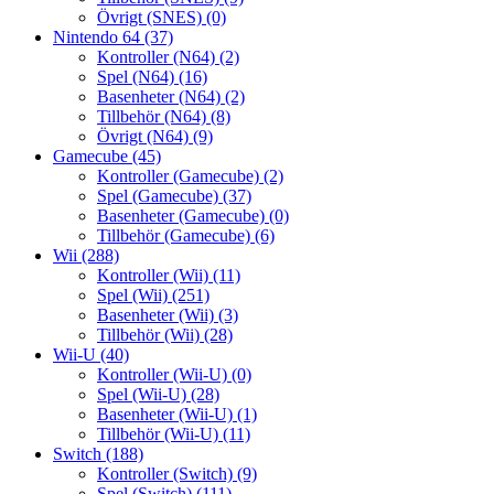
Övrigt (SNES)
(0)
Nintendo 64
(37)
Kontroller (N64)
(2)
Spel (N64)
(16)
Basenheter (N64)
(2)
Tillbehör (N64)
(8)
Övrigt (N64)
(9)
Gamecube
(45)
Kontroller (Gamecube)
(2)
Spel (Gamecube)
(37)
Basenheter (Gamecube)
(0)
Tillbehör (Gamecube)
(6)
Wii
(288)
Kontroller (Wii)
(11)
Spel (Wii)
(251)
Basenheter (Wii)
(3)
Tillbehör (Wii)
(28)
Wii-U
(40)
Kontroller (Wii-U)
(0)
Spel (Wii-U)
(28)
Basenheter (Wii-U)
(1)
Tillbehör (Wii-U)
(11)
Switch
(188)
Kontroller (Switch)
(9)
Spel (Switch)
(111)