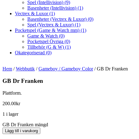
Spel (Intellivision)
(9)
Basenheter (Intellivision)
(1)
Vectrex & Luxor
(1)
Basenheter (Vectrex & Luxor)
(0)
Spel (Vectrex & Luxor)
(1)
Pocketspel (Game & Watch mm)
(1)
Game & Watch
(0)
Pocketspel Övriga
(0)
Tillbehör (G & W)
(1)
Okategoriserad
(0)
Hem
/
Webbutik
/
Gameboy / Gameboy Color
/ GB Dr Franken
GB Dr Franken
Plattform.
200.00
kr
1 i lager
GB Dr Franken mängd
Lägg till i varukorg