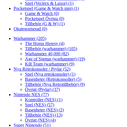
Spel (Vectrex & Luxor)
(1)
Pocketspel (Game & Watch mm)
(1)
Game & Watch
(0)
Pocketspel Övriga
(0)
Tillbehör (G & W)
(1)
Okategoriserad
(0)
Warhammer
(205)
The Horus Heresy
(4)
Tillbehör (warhammer)
(105)
Warhammer 40,000
(82)
Age of Sigmar (warhammer)
(19)
Kill Team (warhammer)
(9)
Nya Retrokonsoler / Prylar
(52)
Spel (Nya retrokonsoler)
(1)
Basenheter (Retrokonsoller)
(5)
Tillbehör (Nya Retrotillbehör)
(9)
Övrigt (Prylar)
(37)
Nintendo NES
(77)
Kontroller (NES)
(1)
Spel (NES)
(57)
Basenheter (NES)
(2)
Tillbehör (NES)
(13)
Övrigt (NES)
(4)
Super Nintendo
(51)