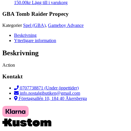
150.00
kr
Lägg till i varukorg
GBA Tomb Raider Propecy
Kategorier
Spel (GBA)
,
Gameboy Advance
Beskrivning
Ytterligare information
Beskrivning
Action
Kontakt
0707738871 (Under öppettider)
info.nostalgibutiken@gmail.com
Företagsallén 10, 184 40 Åkersberga