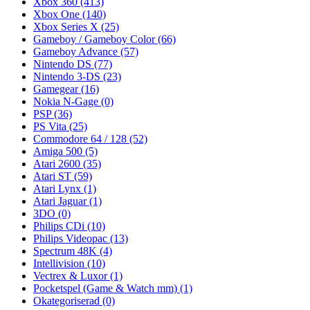
Xbox 360
(413)
Xbox One
(140)
Xbox Series X
(25)
Gameboy / Gameboy Color
(66)
Gameboy Advance
(57)
Nintendo DS
(77)
Nintendo 3-DS
(23)
Gamegear
(16)
Nokia N-Gage
(0)
PSP
(36)
PS Vita
(25)
Commodore 64 / 128
(52)
Amiga 500
(5)
Atari 2600
(35)
Atari ST
(59)
Atari Lynx
(1)
Atari Jaguar
(1)
3DO
(0)
Philips CDi
(10)
Philips Videopac
(13)
Spectrum 48K
(4)
Intellivision
(10)
Vectrex & Luxor
(1)
Pocketspel (Game & Watch mm)
(1)
Okategoriserad
(0)