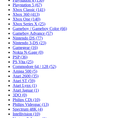
Playstation 4
(136)
Playstation 5
(67)
Xbox Classic
(141)
Xbox 360
(413)
Xbox One
(140)
Xbox Series X
(25)
Gameboy / Gameboy Color
(66)
Gameboy Advance
(57)
Nintendo DS
(77)
Nintendo 3-DS
(23)
Gamegear
(16)
Nokia N-Gage
(0)
PSP
(36)
PS Vita
(25)
Commodore 64 / 128
(52)
Amiga 500
(5)
Atari 2600
(35)
Atari ST
(59)
Atari Lynx
(1)
Atari Jaguar
(1)
3DO
(0)
Philips CDi
(10)
Philips Videopac
(13)
Spectrum 48K
(4)
Intellivision
(10)