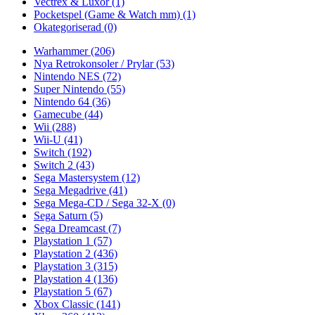
Vectrex & Luxor
(1)
Pocketspel (Game & Watch mm)
(1)
Okategoriserad
(0)
Warhammer
(206)
Nya Retrokonsoler / Prylar
(53)
Nintendo NES
(72)
Super Nintendo
(55)
Nintendo 64
(36)
Gamecube
(44)
Wii
(288)
Wii-U
(41)
Switch
(192)
Switch 2
(43)
Sega Mastersystem
(12)
Sega Megadrive
(41)
Sega Mega-CD / Sega 32-X
(0)
Sega Saturn
(5)
Sega Dreamcast
(7)
Playstation 1
(57)
Playstation 2
(436)
Playstation 3
(315)
Playstation 4
(136)
Playstation 5
(67)
Xbox Classic
(141)