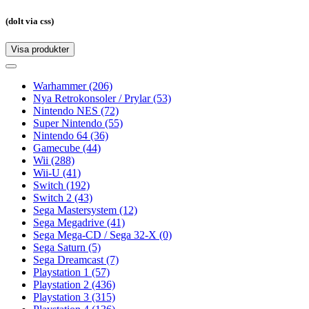
(dolt via css)
Visa produkter
Toggle
navigation
Toggle
navigation
Warhammer
(206)
Nya Retrokonsoler / Prylar
(53)
Nintendo NES
(72)
Super Nintendo
(55)
Nintendo 64
(36)
Gamecube
(44)
Wii
(288)
Wii-U
(41)
Switch
(192)
Switch 2
(43)
Sega Mastersystem
(12)
Sega Megadrive
(41)
Sega Mega-CD / Sega 32-X
(0)
Sega Saturn
(5)
Sega Dreamcast
(7)
Playstation 1
(57)
Playstation 2
(436)
Playstation 3
(315)