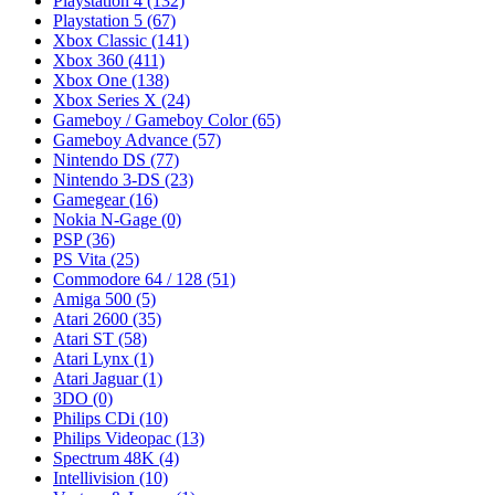
Playstation 4
(132)
Playstation 5
(67)
Xbox Classic
(141)
Xbox 360
(411)
Xbox One
(138)
Xbox Series X
(24)
Gameboy / Gameboy Color
(65)
Gameboy Advance
(57)
Nintendo DS
(77)
Nintendo 3-DS
(23)
Gamegear
(16)
Nokia N-Gage
(0)
PSP
(36)
PS Vita
(25)
Commodore 64 / 128
(51)
Amiga 500
(5)
Atari 2600
(35)
Atari ST
(58)
Atari Lynx
(1)
Atari Jaguar
(1)
3DO
(0)
Philips CDi
(10)
Philips Videopac
(13)
Spectrum 48K
(4)
Intellivision
(10)