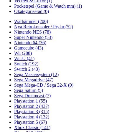
Vectrex & Luxor
(1)
Pocketspel (Game & Watch mm)
(1)
Okategoriserad
(0)
Warhammer
(206)
Nya Retrokonsoler / Prylar
(52)
Nintendo NES
(78)
Super Nintendo
(53)
Nintendo 64
(36)
Gamecube
(43)
Wii
(288)
Wii-U
(41)
Switch
(192)
Switch 2
(43)
Sega Mastersystem
(12)
Sega Megadrive
(47)
Sega Mega-CD / Sega 32-X
(0)
Sega Saturn
(5)
Sega Dreamcast
(7)
Playstation 1
(55)
Playstation 2
(437)
Playstation 3
(315)
Playstation 4
(132)
Playstation 5
(67)
Xbox Classic
(141)