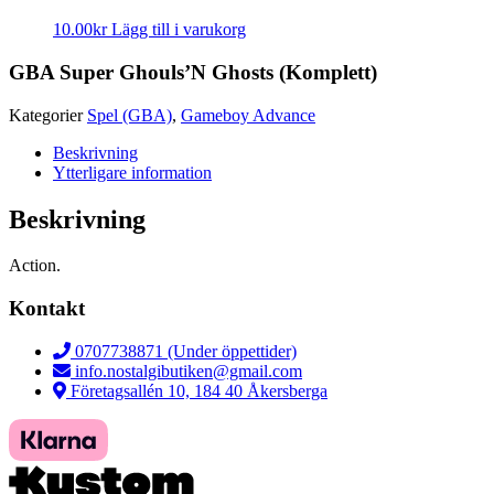
10.00
kr
Lägg till i varukorg
GBA Super Ghouls’N Ghosts (Komplett)
Kategorier
Spel (GBA)
,
Gameboy Advance
Beskrivning
Ytterligare information
Beskrivning
Action.
Kontakt
0707738871 (Under öppettider)
info.nostalgibutiken@gmail.com
Företagsallén 10, 184 40 Åkersberga