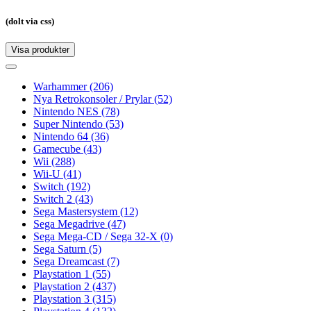
(dolt via css)
Visa produkter
Toggle
navigation
Toggle
navigation
Warhammer
(206)
Nya Retrokonsoler / Prylar
(52)
Nintendo NES
(78)
Super Nintendo
(53)
Nintendo 64
(36)
Gamecube
(43)
Wii
(288)
Wii-U
(41)
Switch
(192)
Switch 2
(43)
Sega Mastersystem
(12)
Sega Megadrive
(47)
Sega Mega-CD / Sega 32-X
(0)
Sega Saturn
(5)
Sega Dreamcast
(7)
Playstation 1
(55)
Playstation 2
(437)
Playstation 3
(315)