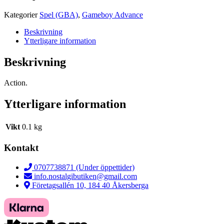
Kategorier
Spel (GBA)
,
Gameboy Advance
Beskrivning
Ytterligare information
Beskrivning
Action.
Ytterligare information
Vikt
0.1 kg
Kontakt
0707738871 (Under öppettider)
info.nostalgibutiken@gmail.com
Företagsallén 10, 184 40 Åkersberga