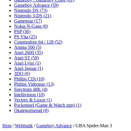
Gameboy Advance
(59)
Nintendo DS
(73)
Nintendo 3-DS
(21)
Gamegear
(17)
Nokia N-Gage
(0)
PSP
(36)
PS Vita
(25)
Commodore 64 / 128
(52)
Amiga 500
(5)
Atari 2600
(35)
Atari ST
(59)
Atari Lynx
(1)
Atari Jaguar
(1)
3DO
(0)
Philips CDi
(10)
Philips Videopac
(13)
Spectrum 48K
(4)
Intellivision
(10)
Vectrex & Luxor
(1)
Pocketspel (Game & Watch mm)
(1)
Okategoriserad
(0)
Hem
/
Webbutik
/
Gameboy Advance
/ GBA Spider-Man 3