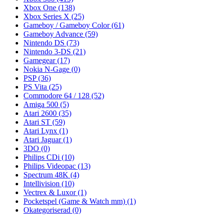
Xbox One
(138)
Xbox Series X
(25)
Gameboy / Gameboy Color
(61)
Gameboy Advance
(59)
Nintendo DS
(73)
Nintendo 3-DS
(21)
Gamegear
(17)
Nokia N-Gage
(0)
PSP
(36)
PS Vita
(25)
Commodore 64 / 128
(52)
Amiga 500
(5)
Atari 2600
(35)
Atari ST
(59)
Atari Lynx
(1)
Atari Jaguar
(1)
3DO
(0)
Philips CDi
(10)
Philips Videopac
(13)
Spectrum 48K
(4)
Intellivision
(10)
Vectrex & Luxor
(1)
Pocketspel (Game & Watch mm)
(1)
Okategoriserad
(0)