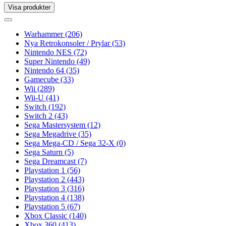
Visa produkter
Toggle
navigation
Toggle
navigation
Warhammer
(206)
Nya Retrokonsoler / Prylar
(53)
Nintendo NES
(72)
Super Nintendo
(49)
Nintendo 64
(35)
Gamecube
(33)
Wii
(289)
Wii-U
(41)
Switch
(192)
Switch 2
(43)
Sega Mastersystem
(12)
Sega Megadrive
(35)
Sega Mega-CD / Sega 32-X
(0)
Sega Saturn
(5)
Sega Dreamcast
(7)
Playstation 1
(56)
Playstation 2
(443)
Playstation 3
(316)
Playstation 4
(138)
Playstation 5
(67)
Xbox Classic
(140)
Xbox 360
(413)