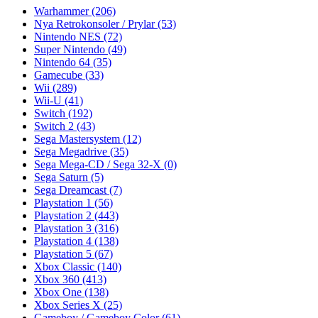
Warhammer
(206)
Nya Retrokonsoler / Prylar
(53)
Nintendo NES
(72)
Super Nintendo
(49)
Nintendo 64
(35)
Gamecube
(33)
Wii
(289)
Wii-U
(41)
Switch
(192)
Switch 2
(43)
Sega Mastersystem
(12)
Sega Megadrive
(35)
Sega Mega-CD / Sega 32-X
(0)
Sega Saturn
(5)
Sega Dreamcast
(7)
Playstation 1
(56)
Playstation 2
(443)
Playstation 3
(316)
Playstation 4
(138)
Playstation 5
(67)
Xbox Classic
(140)
Xbox 360
(413)
Xbox One
(138)
Xbox Series X
(25)
Gameboy / Gameboy Color
(61)