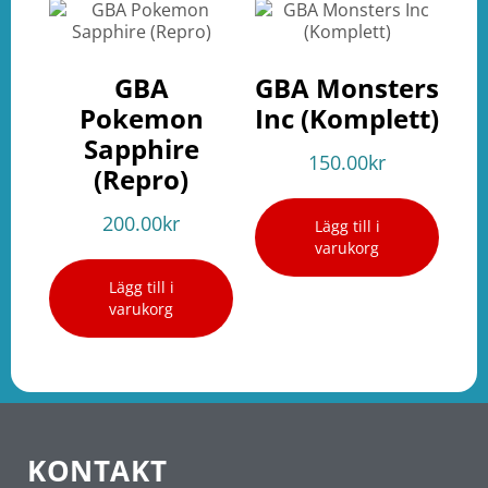
GBA
GBA Monsters
Pokemon
Inc (Komplett)
Sapphire
150.00
kr
(Repro)
200.00
kr
Lägg till i
varukorg
Lägg till i
varukorg
KONTAKT