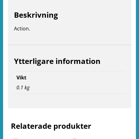
Beskrivning
Action.
Ytterligare information
Vikt
0.1 kg
e
ation
Relaterade produkter