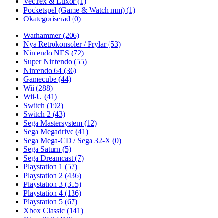
Vectrex & Luxor
(1)
Pocketspel (Game & Watch mm)
(1)
Okategoriserad
(0)
Warhammer
(206)
Nya Retrokonsoler / Prylar
(53)
Nintendo NES
(72)
Super Nintendo
(55)
Nintendo 64
(36)
Gamecube
(44)
Wii
(288)
Wii-U
(41)
Switch
(192)
Switch 2
(43)
Sega Mastersystem
(12)
Sega Megadrive
(41)
Sega Mega-CD / Sega 32-X
(0)
Sega Saturn
(5)
Sega Dreamcast
(7)
Playstation 1
(57)
Playstation 2
(436)
Playstation 3
(315)
Playstation 4
(136)
Playstation 5
(67)
Xbox Classic
(141)