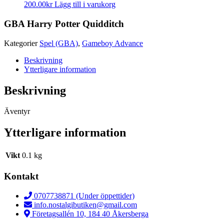
200.00
kr
Lägg till i varukorg
GBA Harry Potter Quidditch
Kategorier
Spel (GBA)
,
Gameboy Advance
Beskrivning
Ytterligare information
Beskrivning
Äventyr
Ytterligare information
Vikt
0.1 kg
Kontakt
0707738871 (Under öppettider)
info.nostalgibutiken@gmail.com
Företagsallén 10, 184 40 Åkersberga