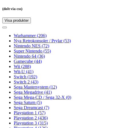
(dolt via css)
Visa produkter
Toggle
navigation
Toggle
navigation
Warhammer
(206)
Nya Retrokonsoler / Prylar
(53)
Nintendo NES
(72)
Super Nintendo
(55)
Nintendo 64
(36)
Gamecube
(44)
Wii
(288)
Wii-U
(41)
Switch
(192)
Switch 2
(43)
Sega Mastersystem
(12)
Sega Megadrive
(41)
Sega Mega-CD / Sega 32-X
(0)
Sega Saturn
(5)
Sega Dreamcast
(7)
Playstation 1
(57)
Playstation 2
(436)
Playstation 3
(315)