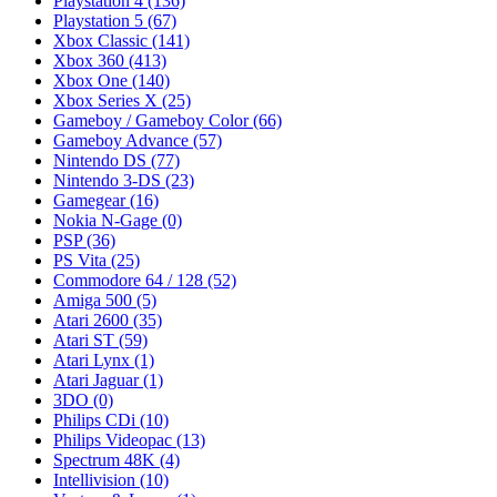
Playstation 4
(136)
Playstation 5
(67)
Xbox Classic
(141)
Xbox 360
(413)
Xbox One
(140)
Xbox Series X
(25)
Gameboy / Gameboy Color
(66)
Gameboy Advance
(57)
Nintendo DS
(77)
Nintendo 3-DS
(23)
Gamegear
(16)
Nokia N-Gage
(0)
PSP
(36)
PS Vita
(25)
Commodore 64 / 128
(52)
Amiga 500
(5)
Atari 2600
(35)
Atari ST
(59)
Atari Lynx
(1)
Atari Jaguar
(1)
3DO
(0)
Philips CDi
(10)
Philips Videopac
(13)
Spectrum 48K
(4)
Intellivision
(10)