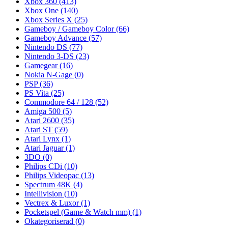
Xbox 360
(413)
Xbox One
(140)
Xbox Series X
(25)
Gameboy / Gameboy Color
(66)
Gameboy Advance
(57)
Nintendo DS
(77)
Nintendo 3-DS
(23)
Gamegear
(16)
Nokia N-Gage
(0)
PSP
(36)
PS Vita
(25)
Commodore 64 / 128
(52)
Amiga 500
(5)
Atari 2600
(35)
Atari ST
(59)
Atari Lynx
(1)
Atari Jaguar
(1)
3DO
(0)
Philips CDi
(10)
Philips Videopac
(13)
Spectrum 48K
(4)
Intellivision
(10)
Vectrex & Luxor
(1)
Pocketspel (Game & Watch mm)
(1)
Okategoriserad
(0)