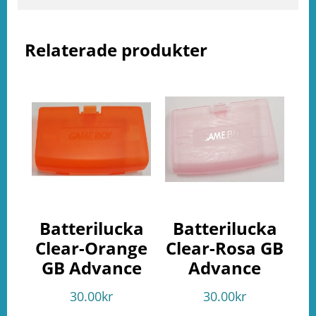
ation
Relaterade produkter
Batterilucka
Batterilucka
Clear-Orange
Clear-Rosa GB
GB Advance
Advance
30.00
kr
30.00
kr