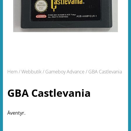
Hem
/
Webbutik
/
Gameboy Advance
/ GBA Castlevania
GBA Castlevania
Äventyr.