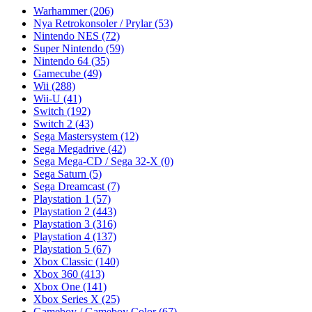
Warhammer
(206)
Nya Retrokonsoler / Prylar
(53)
Nintendo NES
(72)
Super Nintendo
(59)
Nintendo 64
(35)
Gamecube
(49)
Wii
(288)
Wii-U
(41)
Switch
(192)
Switch 2
(43)
Sega Mastersystem
(12)
Sega Megadrive
(42)
Sega Mega-CD / Sega 32-X
(0)
Sega Saturn
(5)
Sega Dreamcast
(7)
Playstation 1
(57)
Playstation 2
(443)
Playstation 3
(316)
Playstation 4
(137)
Playstation 5
(67)
Xbox Classic
(140)
Xbox 360
(413)
Xbox One
(141)
Xbox Series X
(25)
Gameboy / Gameboy Color
(67)