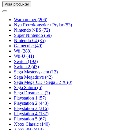
Visa produkter
Toggle
navigation
Toggle
navigation
Warhammer
(206)
Nya Retrokonsoler / Prylar
(53)
Nintendo NES
(72)
Super Nintendo
(59)
Nintendo 64
(35)
Gamecube
(49)
Wii
(288)
Wii-U
(41)
Switch
(192)
Switch 2
(43)
Sega Mastersystem
(12)
Sega Megadrive
(42)
Sega Mega-CD / Sega 32-X
(0)
Sega Saturn
(5)
Sega Dreamcast
(7)
Playstation 1
(57)
Playstation 2
(443)
Playstation 3
(316)
Playstation 4
(137)
Playstation 5
(67)
Xbox Classic
(140)
Xbox 360
(413)