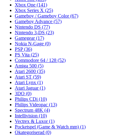
Xbox One
(141)
Xbox Series X
(25)
Gameboy / Gameboy Color
(67)
Gameboy Advance
(57)
Nintendo DS
(77)
Nintendo 3-DS
(23)
Gamegear
(17)
Nokia N-Gage
(0)
PSP
(36)
PS Vita
(25)
Commodore 64 / 128
(52)
Amiga 500
(5)
Atari 2600
(35)
Atari ST
(59)
Atari Lynx
(1)
Atari Jaguar
(1)
3DO
(0)
Philips CDi
(10)
Philips Videopac
(13)
Spectrum 48K
(4)
Intellivision
(10)
Vectrex & Luxor
(1)
Pocketspel (Game & Watch mm)
(1)
Okategoriserad
(0)