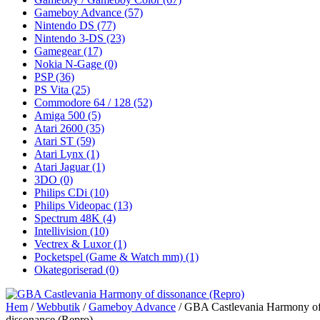
Gameboy Advance
(57)
Nintendo DS
(77)
Nintendo 3-DS
(23)
Gamegear
(17)
Nokia N-Gage
(0)
PSP
(36)
PS Vita
(25)
Commodore 64 / 128
(52)
Amiga 500
(5)
Atari 2600
(35)
Atari ST
(59)
Atari Lynx
(1)
Atari Jaguar
(1)
3DO
(0)
Philips CDi
(10)
Philips Videopac
(13)
Spectrum 48K
(4)
Intellivision
(10)
Vectrex & Luxor
(1)
Pocketspel (Game & Watch mm)
(1)
Okategoriserad
(0)
Hem
/
Webbutik
/
Gameboy Advance
/ GBA Castlevania Harmony o
dissonance (Repro)