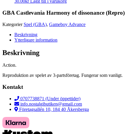
30.00
kr
Lägg till i varukorg
GBA Castlevania Harmony of dissonance (Repro)
Kategorier
Spel (GBA)
,
Gameboy Advance
Beskrivning
Ytterligare information
Beskrivning
Action.
Reproduktion av spelet av 3-partsföretag. Fungerar som vanligt.
Kontakt
0707738871 (Under öppettider)
info.nostalgibutiken@gmail.com
Företagsallén 10, 184 40 Åkersberga