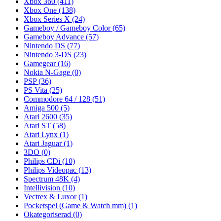
Xbox 360
(411)
Xbox One
(138)
Xbox Series X
(24)
Gameboy / Gameboy Color
(65)
Gameboy Advance
(57)
Nintendo DS
(77)
Nintendo 3-DS
(23)
Gamegear
(16)
Nokia N-Gage
(0)
PSP
(36)
PS Vita
(25)
Commodore 64 / 128
(51)
Amiga 500
(5)
Atari 2600
(35)
Atari ST
(58)
Atari Lynx
(1)
Atari Jaguar
(1)
3DO
(0)
Philips CDi
(10)
Philips Videopac
(13)
Spectrum 48K
(4)
Intellivision
(10)
Vectrex & Luxor
(1)
Pocketspel (Game & Watch mm)
(1)
Okategoriserad
(0)