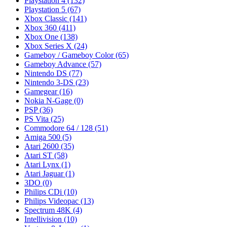
Playstation 4
(132)
Playstation 5
(67)
Xbox Classic
(141)
Xbox 360
(411)
Xbox One
(138)
Xbox Series X
(24)
Gameboy / Gameboy Color
(65)
Gameboy Advance
(57)
Nintendo DS
(77)
Nintendo 3-DS
(23)
Gamegear
(16)
Nokia N-Gage
(0)
PSP
(36)
PS Vita
(25)
Commodore 64 / 128
(51)
Amiga 500
(5)
Atari 2600
(35)
Atari ST
(58)
Atari Lynx
(1)
Atari Jaguar
(1)
3DO
(0)
Philips CDi
(10)
Philips Videopac
(13)
Spectrum 48K
(4)
Intellivision
(10)