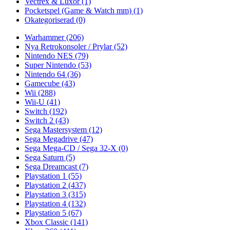
Vectrex & Luxor
(1)
Pocketspel (Game & Watch mm)
(1)
Okategoriserad
(0)
Warhammer
(206)
Nya Retrokonsoler / Prylar
(52)
Nintendo NES
(79)
Super Nintendo
(53)
Nintendo 64
(36)
Gamecube
(43)
Wii
(288)
Wii-U
(41)
Switch
(192)
Switch 2
(43)
Sega Mastersystem
(12)
Sega Megadrive
(47)
Sega Mega-CD / Sega 32-X
(0)
Sega Saturn
(5)
Sega Dreamcast
(7)
Playstation 1
(55)
Playstation 2
(437)
Playstation 3
(315)
Playstation 4
(132)
Playstation 5
(67)
Xbox Classic
(141)