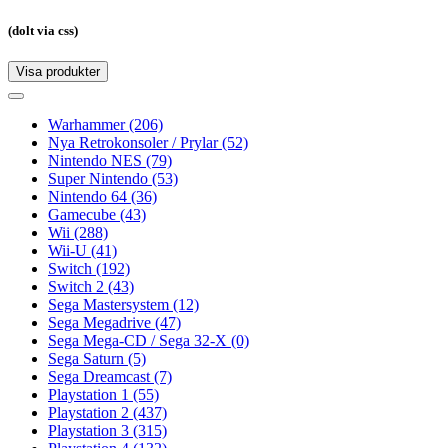
(dolt via css)
Visa produkter
Toggle
navigation
Toggle
navigation
Warhammer
(206)
Nya Retrokonsoler / Prylar
(52)
Nintendo NES
(79)
Super Nintendo
(53)
Nintendo 64
(36)
Gamecube
(43)
Wii
(288)
Wii-U
(41)
Switch
(192)
Switch 2
(43)
Sega Mastersystem
(12)
Sega Megadrive
(47)
Sega Mega-CD / Sega 32-X
(0)
Sega Saturn
(5)
Sega Dreamcast
(7)
Playstation 1
(55)
Playstation 2
(437)
Playstation 3
(315)