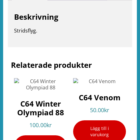
Beskrivning
Stridsflyg.
Relaterade produkter
e
ation
C64 Venom
C64 Winter
50.00
kr
Olympiad 88
100.00
kr
Lägg till i
varukorg