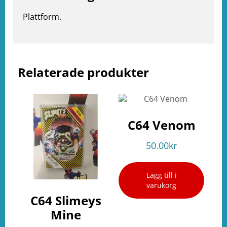
Plattform.
e
ation
Relaterade produkter
C64 Venom
50.00
kr
Lägg till i
varukorg
C64 Slimeys
Mine