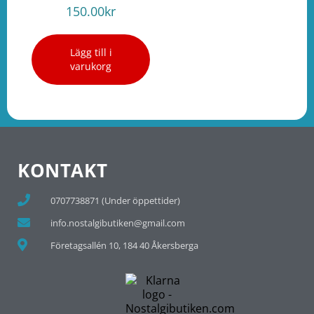
150.00
kr
Lägg till i
varukorg
KONTAKT
0707738871 (Under öppettider)
info.nostalgibutiken@gmail.com
Företagsallén 10, 184 40 Åkersberga