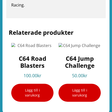
Racing.
Relaterade produkter
e
ation
C64 Road
C64 Jump
Blasters
Challenge
100.00
kr
50.00
kr
Lägg till i
Lägg till i
varukorg
varukorg