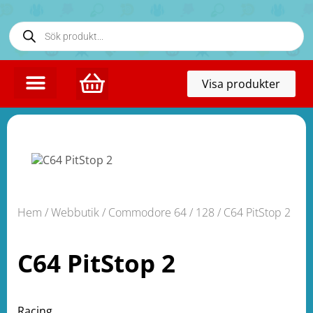
Toggl
Visa produkter
naviga
Hem
/
Webbutik
/
Commodore 64 / 128
/ C64 PitStop 2
C64 PitStop 2
Racing