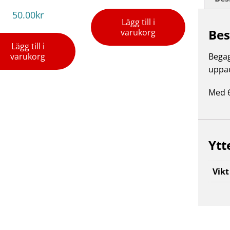
50.00
kr
Lägg till i
Bes
varukorg
Lägg till i
varukorg
Bega
uppa
Med 6
Ytt
Vikt