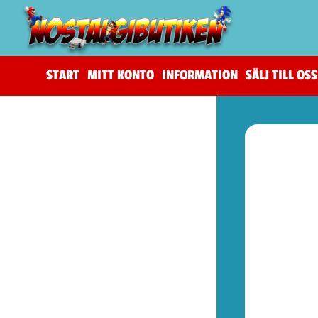
START
MITT KONTO
INFORMATION
SÄLJ TILL OSS
(206)
The Horus Heresy
(4)
Tillbehör (warhammer)
(105)
Warhammer 40,000
(83)
Age of Sigmar (warhammer)
(19)
Kill Team (warhammer)
(9)
(53)
Spel (Nya retrokonsoler)
(1)
Basenheter (Retrokonsoller)
(5)
Tillbehör (Nya Retrotillbehör)
(9)
Övrigt (Prylar)
(38)
(72)
Kontroller (NES)
(2)