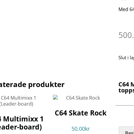
Med 64
500
Slut i l
aterade produkter
C64 M
topp
C64 Skate Rock
 Multimixx 1
eader-board)
50.00
kr
Bes