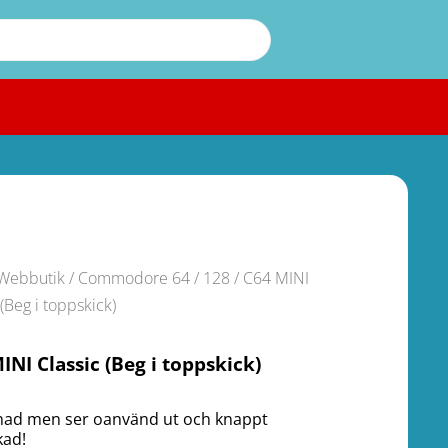
Webbutik
/
Commodore 64 / 128
/ C64 MINI
 (Beg i toppskick)
INI Classic (Beg i toppskick)
ad men ser oanvänd ut och knappt
kad!