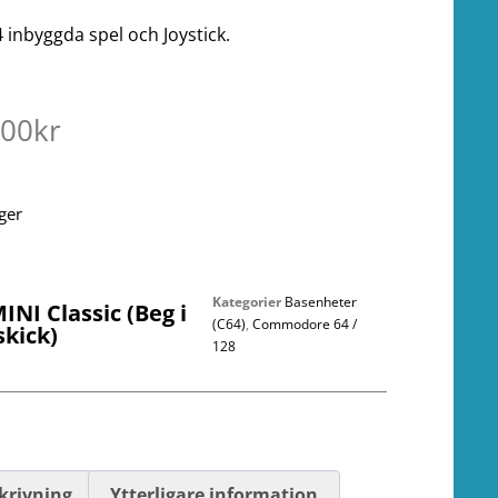
 inbyggda spel och Joystick.
.00
kr
ager
Kategorier
Basenheter
INI Classic (Beg i
(C64)
,
Commodore 64 /
skick)
128
krivning
Ytterligare information