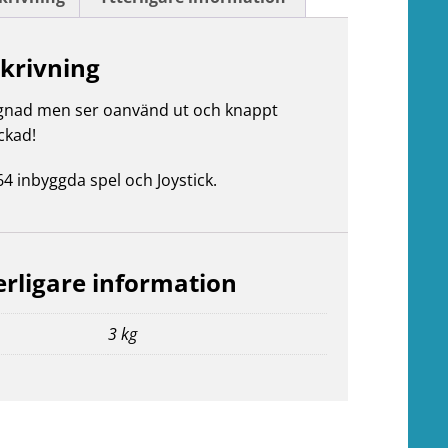
krivning
gnad men ser oanvänd ut och knappt
ckad!
4 inbyggda spel och Joystick.
erligare information
3 kg