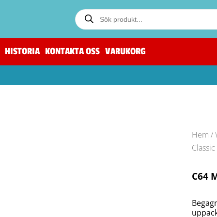
HISTORIA
KONTAKTA OSS
VARUKORG
Hem
/
Classic
C64 M
Begagn
uppac