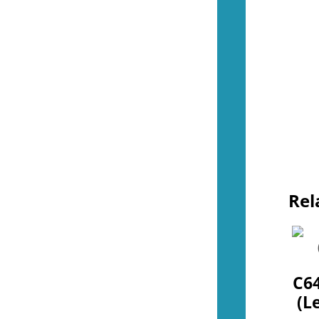
Spel (NES)
(51)
Basenheter (NES)
(2)
Tillbehör (NES)
(13)
Övrigt (NES)
(4)
(55)
Kontroller (SNES)
(2)
Spel (SNES)
(44)
Basenheter (SNES)
(0)
Tillbehör (SNES)
(9)
Övrigt (SNES)
(1)
(36)
Kontroller (N64)
(2)
Spel (N64)
(15)
Rel
Basenheter (N64)
(2)
Tillbehör (N64)
(8)
Övrigt (N64)
(9)
(44)
Kontroller (Gamecube)
(2)
C64
Spel (Gamecube)
(36)
(L
Basenheter (Gamecube)
(0)
Tillbehör (Gamecube)
(6)