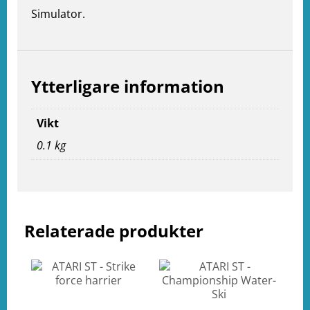
Simulator.
Ytterligare information
Vikt
0.1 kg
e
ation
Relaterade produkter