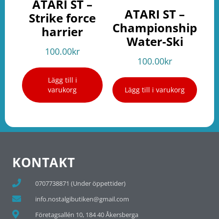
ATARI ST –
ATARI ST –
Strike force
Championship
harrier
Water-Ski
100.00
kr
100.00
kr
Lägg till i
varukorg
Lägg till i varukorg
KONTAKT
0707738871 (Under öppettider)
info.nostalgibutiken@gmail.com
Företagsallén 10, 184 40 Åkersberga