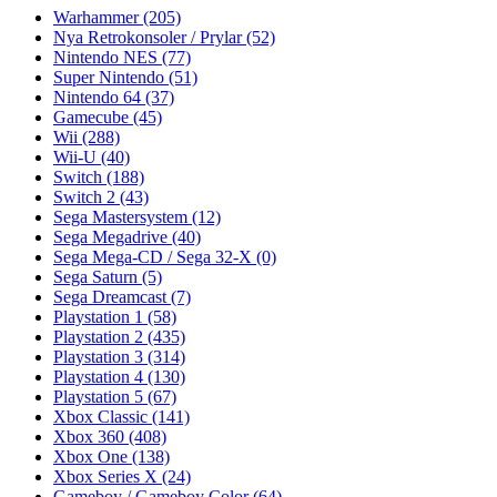
Warhammer
(205)
Nya Retrokonsoler / Prylar
(52)
Nintendo NES
(77)
Super Nintendo
(51)
Nintendo 64
(37)
Gamecube
(45)
Wii
(288)
Wii-U
(40)
Switch
(188)
Switch 2
(43)
Sega Mastersystem
(12)
Sega Megadrive
(40)
Sega Mega-CD / Sega 32-X
(0)
Sega Saturn
(5)
Sega Dreamcast
(7)
Playstation 1
(58)
Playstation 2
(435)
Playstation 3
(314)
Playstation 4
(130)
Playstation 5
(67)
Xbox Classic
(141)
Xbox 360
(408)
Xbox One
(138)
Xbox Series X
(24)
Gameboy / Gameboy Color
(64)