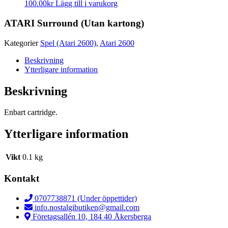
100.00
kr
Lägg till i varukorg
ATARI Surround (Utan kartong)
Kategorier
Spel (Atari 2600)
,
Atari 2600
Beskrivning
Ytterligare information
Beskrivning
Enbart cartridge.
Ytterligare information
Vikt
0.1 kg
Kontakt
0707738871 (Under öppettider)
info.nostalgibutiken@gmail.com
Företagsallén 10, 184 40 Åkersberga