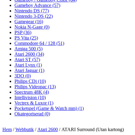
Gameboy Advance
(57)
Nintendo DS
(77)
Nintendo 3-DS
(22)
Gamegear
(16)
Nokia N-Gage
(0)
PSP
(36)
PS Vita
(25)
Commodore 64 / 128
(51)
Amiga 500
(5)
Atari 2600
(34)
Atari ST
(57)
Atari Lynx
(1)
Atari Jaguar
(1)
3DO
(0)
Philips CDi
(10)
Philips Videopac
(13)
Spectrum 48K
(4)
Intellivision
(10)
Vectrex & Luxor
(1)
Pocketspel (Game & Watch mm)
(1)
Okategoriserad
(0)
Hem
/
Webbutik
/
Atari 2600
/ ATARI Surround (Utan kartong)