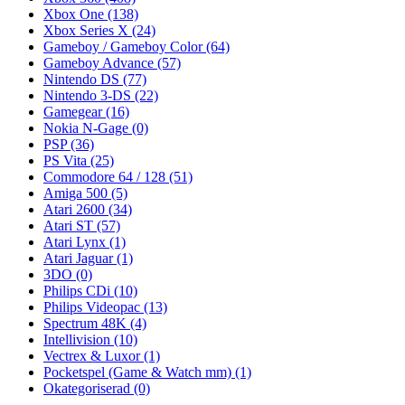
Xbox One
(138)
Xbox Series X
(24)
Gameboy / Gameboy Color
(64)
Gameboy Advance
(57)
Nintendo DS
(77)
Nintendo 3-DS
(22)
Gamegear
(16)
Nokia N-Gage
(0)
PSP
(36)
PS Vita
(25)
Commodore 64 / 128
(51)
Amiga 500
(5)
Atari 2600
(34)
Atari ST
(57)
Atari Lynx
(1)
Atari Jaguar
(1)
3DO
(0)
Philips CDi
(10)
Philips Videopac
(13)
Spectrum 48K
(4)
Intellivision
(10)
Vectrex & Luxor
(1)
Pocketspel (Game & Watch mm)
(1)
Okategoriserad
(0)