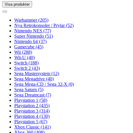
Visa produkter
Toggle
navigation
Toggle
navigation
Warhammer
(205)
Nya Retrokonsoler / Prylar
(52)
Nintendo NES
(77)
Super Nintendo
(51)
Nintendo 64
(37)
Gamecube
(45)
Wii
(288)
Wii-U
(40)
Switch
(188)
Switch 2
(43)
Sega Mastersystem
(12)
Sega Megadrive
(40)
Sega Mega-CD / Sega 32-X
(0)
Sega Saturn
(5)
Sega Dreamcast
(7)
Playstation 1
(58)
Playstation 2
(435)
Playstation 3
(314)
Playstation 4
(130)
Playstation 5
(67)
Xbox Classic
(141)
Xbox 360
(408)