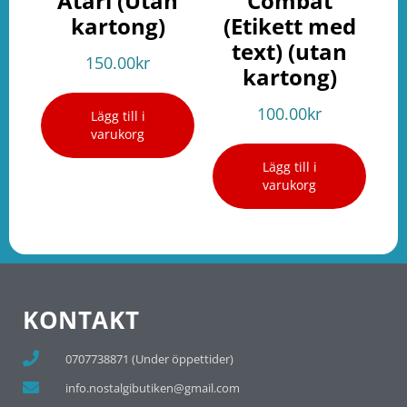
Atari (Utan
Combat
kartong)
(Etikett med
text) (utan
150.00
kr
kartong)
100.00
kr
Lägg till i
varukorg
Lägg till i
varukorg
KONTAKT
0707738871 (Under öppettider)
info.nostalgibutiken@gmail.com