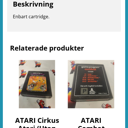
Beskrivning
Enbart cartridge.
e
ation
Relaterade produkter
ATARI Cirkus
ATARI