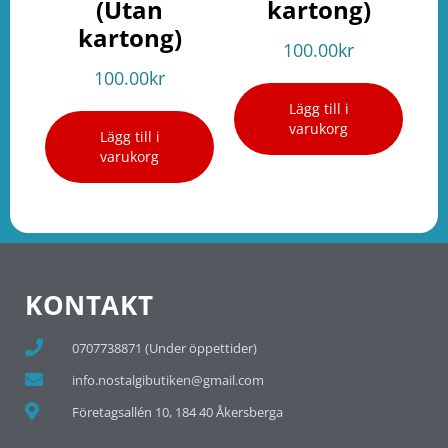
(Utan
kartong)
kartong)
100.00
kr
100.00
kr
Lägg till i
varukorg
Lägg till i
varukorg
KONTAKT
0707738871 (Under öppettider)
info.nostalgibutiken@gmail.com
Företagsallén 10, 184 40 Åkersberga