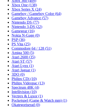
Xbox 360
(409)
Xbox One
(138)
Xbox Series X
(24)
Gameboy / Gameboy Color
(64)
Gameboy Advance
(57)
Nintendo DS
(77)
Nintendo 3-DS
(22)
Gamegear
(16)
Nokia N-Gage
(0)
PSP
(36)
PS Vita
(25)
Commodore 64 / 128
(51)
Amiga 500
(5)
Atari 2600
(35)
Atari ST
(57)
Atari Lynx
(1)
Atari Jaguar
(1)
3DO
(0)
Philips CDi
(10)
Philips Videopac
(13)
Spectrum 48K
(4)
Intellivision
(10)
Vectrex & Luxor
(1)
Pocketspel (Game & Watch mm)
(1)
Okategoriserad
(0)