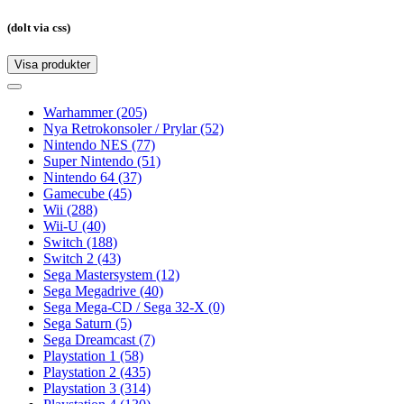
(dolt via css)
Visa produkter
Toggle
navigation
Toggle
navigation
Warhammer
(205)
Nya Retrokonsoler / Prylar
(52)
Nintendo NES
(77)
Super Nintendo
(51)
Nintendo 64
(37)
Gamecube
(45)
Wii
(288)
Wii-U
(40)
Switch
(188)
Switch 2
(43)
Sega Mastersystem
(12)
Sega Megadrive
(40)
Sega Mega-CD / Sega 32-X
(0)
Sega Saturn
(5)
Sega Dreamcast
(7)
Playstation 1
(58)
Playstation 2
(435)
Playstation 3
(314)