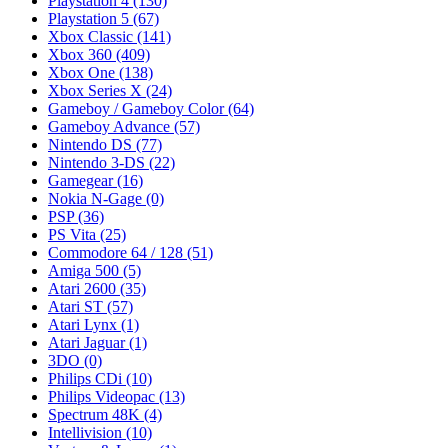
Playstation 4
(130)
Playstation 5
(67)
Xbox Classic
(141)
Xbox 360
(409)
Xbox One
(138)
Xbox Series X
(24)
Gameboy / Gameboy Color
(64)
Gameboy Advance
(57)
Nintendo DS
(77)
Nintendo 3-DS
(22)
Gamegear
(16)
Nokia N-Gage
(0)
PSP
(36)
PS Vita
(25)
Commodore 64 / 128
(51)
Amiga 500
(5)
Atari 2600
(35)
Atari ST
(57)
Atari Lynx
(1)
Atari Jaguar
(1)
3DO
(0)
Philips CDi
(10)
Philips Videopac
(13)
Spectrum 48K
(4)
Intellivision
(10)