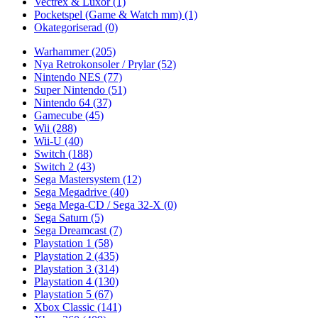
Vectrex & Luxor
(1)
Pocketspel (Game & Watch mm)
(1)
Okategoriserad
(0)
Warhammer
(205)
Nya Retrokonsoler / Prylar
(52)
Nintendo NES
(77)
Super Nintendo
(51)
Nintendo 64
(37)
Gamecube
(45)
Wii
(288)
Wii-U
(40)
Switch
(188)
Switch 2
(43)
Sega Mastersystem
(12)
Sega Megadrive
(40)
Sega Mega-CD / Sega 32-X
(0)
Sega Saturn
(5)
Sega Dreamcast
(7)
Playstation 1
(58)
Playstation 2
(435)
Playstation 3
(314)
Playstation 4
(130)
Playstation 5
(67)
Xbox Classic
(141)