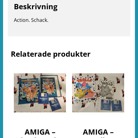
Beskrivning
e
Action. Schack.
ation
Relaterade produkter
AMIGA –
AMIGA –