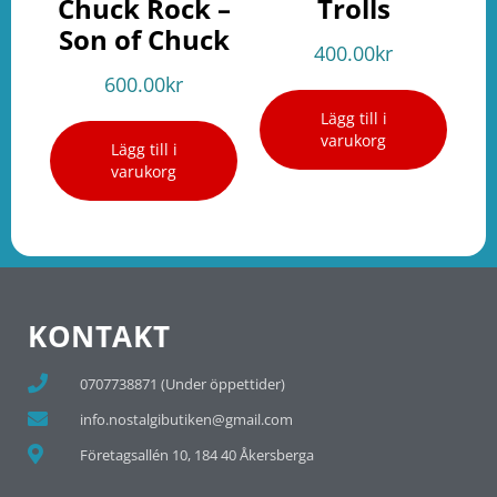
Chuck Rock –
Trolls
Son of Chuck
400.00
kr
600.00
kr
Lägg till i
varukorg
Lägg till i
varukorg
KONTAKT
0707738871 (Under öppettider)
info.nostalgibutiken@gmail.com
Företagsallén 10, 184 40 Åkersberga