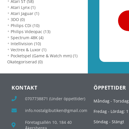
Atari ST
(58)
Atari Lynx
(1)
Atari Jaguar
(1)
3DO
(0)
Philips CDi
(10)
Philips Videopac
(13)
Spectrum 48K
(4)
Intellivision
(10)
Vectrex & Luxor
(1)
Pocketspel (Game & Watch mm)
(1)
Okategoriserad
(0)
KONTAKT
ÖPPETTIDER
0707738871 (Under öppettider)
Måndag - Torsdag
info.nostalgibutiken@gmail.com
Fredag - Lördag: 1
Söndag - Stängt
Företagsallén 10, 184 40
Åkersberga