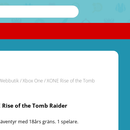
Webbutik
/
Xbox One
/ XONE Rise of the Tomb
Rise of the Tomb Raider
-äventyr med 18års gräns. 1 spelare.