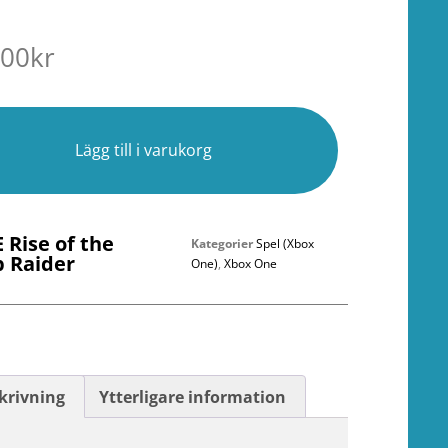
.00
kr
r
Lägg till i varukorg
 Rise of the
Kategorier
Spel (Xbox
 Raider
One)
,
Xbox One
krivning
Ytterligare information