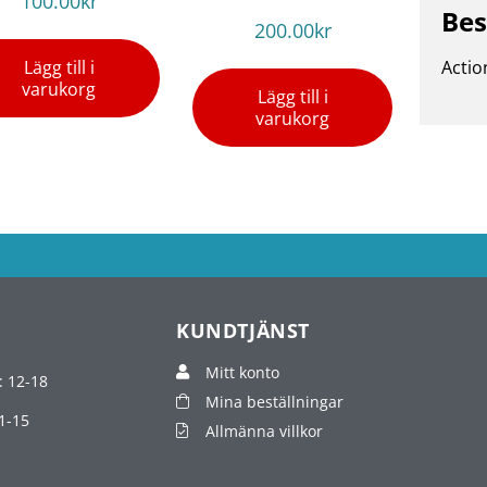
100.00
kr
Bes
200.00
kr
Lägg till i
Actio
varukorg
Lägg till i
varukorg
KUNDTJÄNST
Mitt konto
: 12-18
Mina beställningar
1-15
Allmänna villkor