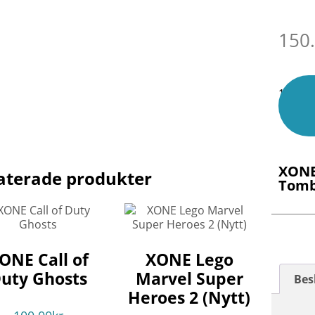
150
1 i lage
XONE
aterade produkter
Tomb
ONE Call of
XONE Lego
uty Ghosts
Marvel Super
Bes
Heroes 2 (Nytt)