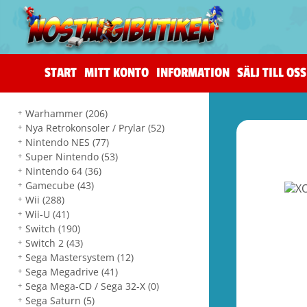
START
MITT KONTO
INFORMATION
SÄLJ TILL OSS
Warhammer
(206)
Nya Retrokonsoler / Prylar
(52)
Nintendo NES
(77)
Super Nintendo
(53)
Nintendo 64
(36)
Gamecube
(43)
Wii
(288)
Wii-U
(41)
Switch
(190)
Switch 2
(43)
Sega Mastersystem
(12)
Sega Megadrive
(41)
Sega Mega-CD / Sega 32-X
(0)
Sega Saturn
(5)