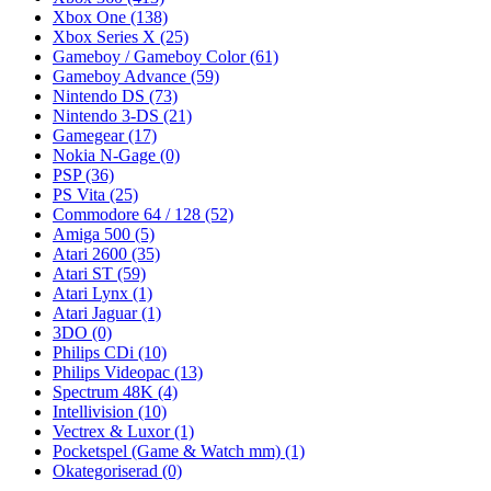
Xbox One
(138)
Xbox Series X
(25)
Gameboy / Gameboy Color
(61)
Gameboy Advance
(59)
Nintendo DS
(73)
Nintendo 3-DS
(21)
Gamegear
(17)
Nokia N-Gage
(0)
PSP
(36)
PS Vita
(25)
Commodore 64 / 128
(52)
Amiga 500
(5)
Atari 2600
(35)
Atari ST
(59)
Atari Lynx
(1)
Atari Jaguar
(1)
3DO
(0)
Philips CDi
(10)
Philips Videopac
(13)
Spectrum 48K
(4)
Intellivision
(10)
Vectrex & Luxor
(1)
Pocketspel (Game & Watch mm)
(1)
Okategoriserad
(0)