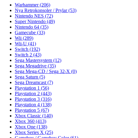
Warhammer
(206)
Nya Retrokonsoler / Prylar
(53)
Nintendo NES
(72)
Super Nintendo
(49)
Nintendo 64
(35)
Gamecube
(33)
Wii
(289)
Wii-U
(41)
Switch
(192)
Switch 2
(43)
Sega Mastersystem
(12)
Sega Megadrive
(35)
Sega Mega-CD / Sega 32-X
(0)
Sega Saturn
(5)
Sega Dreamcast
(7)
Playstation 1
(56)
Playstation 2
(443)
Playstation 3
(316)
Playstation 4
(138)
Playstation 5
(67)
Xbox Classic
(140)
Xbox 360
(413)
Xbox One
(138)
Xbox Series X
(25)
Gameboy / Gameboy Color
(61)