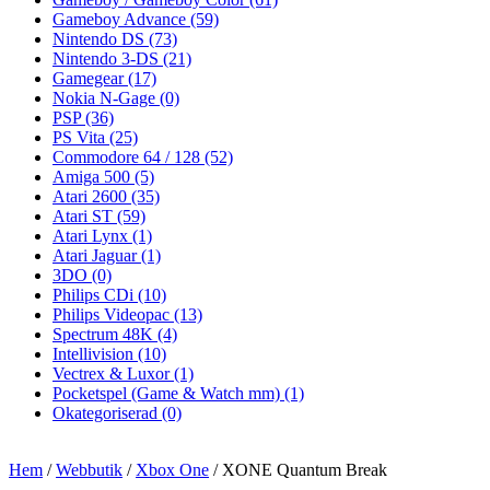
Gameboy Advance
(59)
Nintendo DS
(73)
Nintendo 3-DS
(21)
Gamegear
(17)
Nokia N-Gage
(0)
PSP
(36)
PS Vita
(25)
Commodore 64 / 128
(52)
Amiga 500
(5)
Atari 2600
(35)
Atari ST
(59)
Atari Lynx
(1)
Atari Jaguar
(1)
3DO
(0)
Philips CDi
(10)
Philips Videopac
(13)
Spectrum 48K
(4)
Intellivision
(10)
Vectrex & Luxor
(1)
Pocketspel (Game & Watch mm)
(1)
Okategoriserad
(0)
Hem
/
Webbutik
/
Xbox One
/ XONE Quantum Break