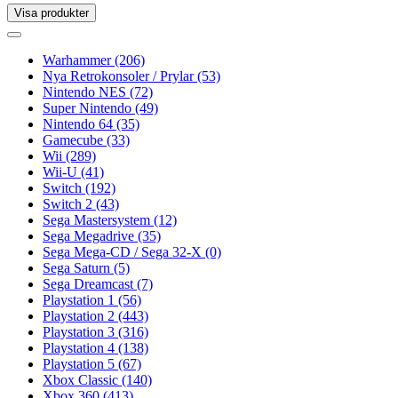
Visa produkter
Toggle
navigation
Toggle
navigation
Warhammer
(206)
Nya Retrokonsoler / Prylar
(53)
Nintendo NES
(72)
Super Nintendo
(49)
Nintendo 64
(35)
Gamecube
(33)
Wii
(289)
Wii-U
(41)
Switch
(192)
Switch 2
(43)
Sega Mastersystem
(12)
Sega Megadrive
(35)
Sega Mega-CD / Sega 32-X
(0)
Sega Saturn
(5)
Sega Dreamcast
(7)
Playstation 1
(56)
Playstation 2
(443)
Playstation 3
(316)
Playstation 4
(138)
Playstation 5
(67)
Xbox Classic
(140)
Xbox 360
(413)