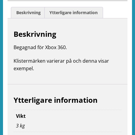
Beskrivning
Ytterligare information
Beskrivning
Begagnad för Xbox 360.
Klistermärken varierar på och denna visar
exempel.
Ytterligare information
Vikt
3 kg
e
ation