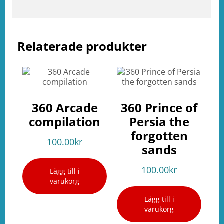
Relaterade produkter
360 Arcade
360 Prince of
compilation
Persia the
forgotten
100.00
kr
sands
100.00
kr
Lägg till i
varukorg
Lägg till i
varukorg