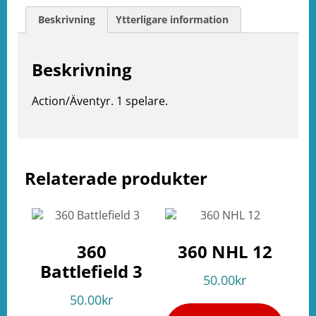
Beskrivning
Ytterligare information
Beskrivning
Action/Äventyr. 1 spelare.
e
ation
Relaterade produkter
360
360 NHL 12
Battlefield 3
50.00
kr
50.00
kr