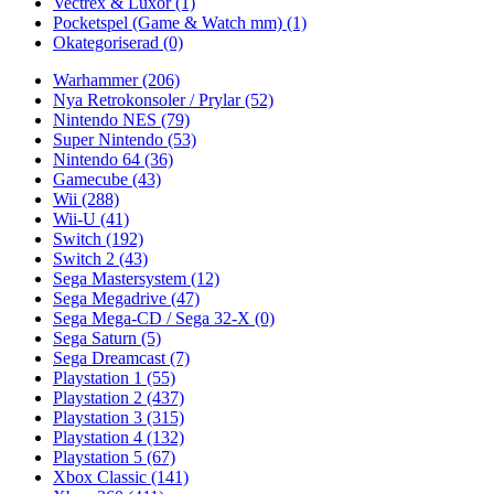
Vectrex & Luxor
(1)
Pocketspel (Game & Watch mm)
(1)
Okategoriserad
(0)
Warhammer
(206)
Nya Retrokonsoler / Prylar
(52)
Nintendo NES
(79)
Super Nintendo
(53)
Nintendo 64
(36)
Gamecube
(43)
Wii
(288)
Wii-U
(41)
Switch
(192)
Switch 2
(43)
Sega Mastersystem
(12)
Sega Megadrive
(47)
Sega Mega-CD / Sega 32-X
(0)
Sega Saturn
(5)
Sega Dreamcast
(7)
Playstation 1
(55)
Playstation 2
(437)
Playstation 3
(315)
Playstation 4
(132)
Playstation 5
(67)
Xbox Classic
(141)