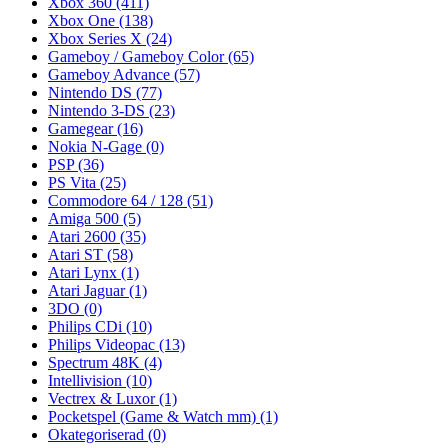
Xbox 360
(411)
Xbox One
(138)
Xbox Series X
(24)
Gameboy / Gameboy Color
(65)
Gameboy Advance
(57)
Nintendo DS
(77)
Nintendo 3-DS
(23)
Gamegear
(16)
Nokia N-Gage
(0)
PSP
(36)
PS Vita
(25)
Commodore 64 / 128
(51)
Amiga 500
(5)
Atari 2600
(35)
Atari ST
(58)
Atari Lynx
(1)
Atari Jaguar
(1)
3DO
(0)
Philips CDi
(10)
Philips Videopac
(13)
Spectrum 48K
(4)
Intellivision
(10)
Vectrex & Luxor
(1)
Pocketspel (Game & Watch mm)
(1)
Okategoriserad
(0)