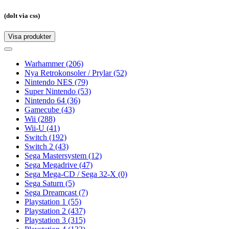
(dolt via css)
Visa produkter
Toggle
navigation
Toggle
navigation
Warhammer
(206)
Nya Retrokonsoler / Prylar
(52)
Nintendo NES
(79)
Super Nintendo
(53)
Nintendo 64
(36)
Gamecube
(43)
Wii
(288)
Wii-U
(41)
Switch
(192)
Switch 2
(43)
Sega Mastersystem
(12)
Sega Megadrive
(47)
Sega Mega-CD / Sega 32-X
(0)
Sega Saturn
(5)
Sega Dreamcast
(7)
Playstation 1
(55)
Playstation 2
(437)
Playstation 3
(315)