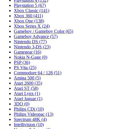
Playstation 4
(132)
Playstation 5
(67)
Xbox Classic
(141)
Xbox 360
(411)
Xbox One
(138)
Xbox Series X
(24)
Gameboy / Gameboy Color
(65)
Gameboy Advance
(57)
Nintendo DS
(77)
Nintendo 3-DS
(23)
Gamegear
(16)
Nokia N-Gage
(0)
PSP
(36)
PS Vita
(25)
Commodore 64 / 128
(51)
Amiga 500
(5)
Atari 2600
(35)
Atari ST
(58)
Atari Lynx
(1)
Atari Jaguar
(1)
3DO
(0)
Philips CDi
(10)
Philips Videopac
(13)
Spectrum 48K
(4)
Intellivision
(10)