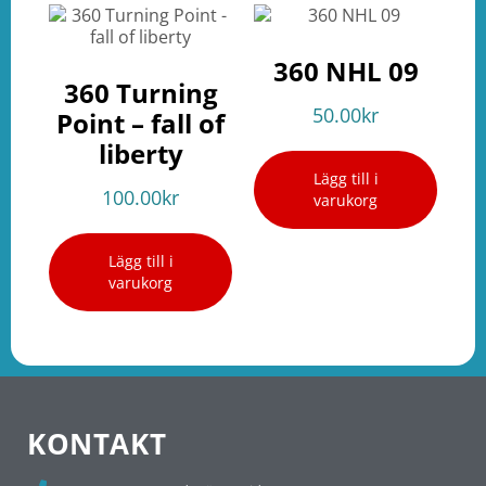
360 NHL 09
360 Turning
50.00
kr
Point – fall of
liberty
Lägg till i
100.00
kr
varukorg
Lägg till i
varukorg
KONTAKT