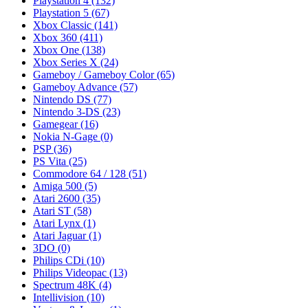
Playstation 4
(132)
Playstation 5
(67)
Xbox Classic
(141)
Xbox 360
(411)
Xbox One
(138)
Xbox Series X
(24)
Gameboy / Gameboy Color
(65)
Gameboy Advance
(57)
Nintendo DS
(77)
Nintendo 3-DS
(23)
Gamegear
(16)
Nokia N-Gage
(0)
PSP
(36)
PS Vita
(25)
Commodore 64 / 128
(51)
Amiga 500
(5)
Atari 2600
(35)
Atari ST
(58)
Atari Lynx
(1)
Atari Jaguar
(1)
3DO
(0)
Philips CDi
(10)
Philips Videopac
(13)
Spectrum 48K
(4)
Intellivision
(10)