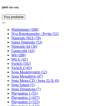
(dolt via css)
Visa produkter
Toggle
navigation
Toggle
navigation
Warhammer
(206)
Nya Retrokonsoler / Prylar
(52)
Nintendo NES
(78)
Super Nintendo
(53)
Nintendo 64
(36)
Gamecube
(43)
Wii
(288)
Wii-U
(41)
Switch
(192)
Switch 2
(43)
Sega Mastersystem
(12)
Sega Megadrive
(47)
Sega Mega-CD / Sega 32-X
(0)
Sega Saturn
(5)
Sega Dreamcast
(7)
Playstation 1
(55)
Playstation 2
(437)
Playstation 3
(315)