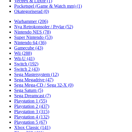
Vectrex & Luxor
(1)
Pocketspel (Game & Watch mm)
(1)
Okategoriserad
(0)
Warhammer
(206)
Nya Retrokonsoler / Prylar
(52)
Nintendo NES
(78)
Super Nintendo
(53)
Nintendo 64
(36)
Gamecube
(43)
Wii
(288)
Wii-U
(41)
Switch
(192)
Switch 2
(43)
Sega Mastersystem
(12)
Sega Megadrive
(47)
Sega Mega-CD / Sega 32-X
(0)
Sega Saturn
(5)
Sega Dreamcast
(7)
Playstation 1
(55)
Playstation 2
(437)
Playstation 3
(315)
Playstation 4
(132)
Playstation 5
(67)
Xbox Classic
(141)