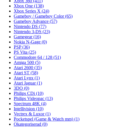
Xbox 360
(411)
Xbox One
(138)
Xbox Series X
(24)
Gameboy / Gameboy Color
(65)
Gameboy Advance
(57)
Nintendo DS
(77)
Nintendo 3-DS
(23)
Gamegear
(16)
Nokia N-Gage
(0)
PSP
(36)
PS Vita
(25)
Commodore 64 / 128
(51)
Amiga 500
(5)
Atari 2600
(35)
Atari ST
(58)
Atari Lynx
(1)
Atari Jaguar
(1)
3DO
(0)
Philips CDi
(10)
Philips Videopac
(13)
Spectrum 48K
(4)
Intellivision
(10)
Vectrex & Luxor
(1)
Pocketspel (Game & Watch mm)
(1)
Okategoriserad
(0)