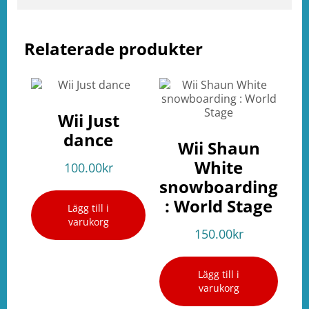
Relaterade produkter
Wii Just
dance
Wii Shaun
White
100.00
kr
snowboarding
: World Stage
Lägg till i
varukorg
150.00
kr
Lägg till i
varukorg