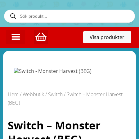
Toggl
Visa produkter
naviga
Hem
/
Webbutik
/
Switch
/ Switch – Monster Harvest
(BEG)
Switch – Monster