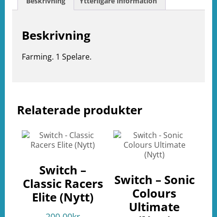
Beskrivning
Ytterligare information
Beskrivning
Farming. 1 Spelare.
Relaterade produkter
e
ation
Switch –
Switch – Sonic
Classic Racers
Colours
Elite (Nytt)
Ultimate
200.00
kr