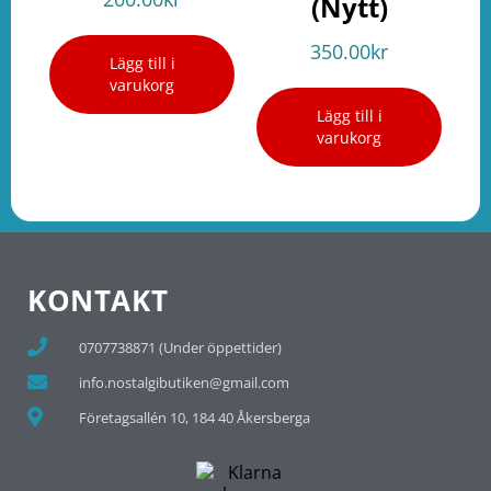
(Nytt)
350.00
kr
Lägg till i
varukorg
Lägg till i
varukorg
KONTAKT
0707738871 (Under öppettider)
info.nostalgibutiken@gmail.com
Företagsallén 10, 184 40 Åkersberga