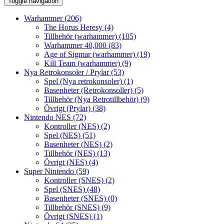
Toggle navigation
Warhammer
(206)
The Horus Heresy
(4)
Tillbehör (warhammer)
(105)
Warhammer 40,000
(83)
Age of Sigmar (warhammer)
(19)
Kill Team (warhammer)
(9)
Nya Retrokonsoler / Prylar
(53)
Spel (Nya retrokonsoler)
(1)
Basenheter (Retrokonsoller)
(5)
Tillbehör (Nya Retrotillbehör)
(9)
Övrigt (Prylar)
(38)
Nintendo NES
(72)
Kontroller (NES)
(2)
Spel (NES)
(51)
Basenheter (NES)
(2)
Tillbehör (NES)
(13)
Övrigt (NES)
(4)
Super Nintendo
(59)
Kontroller (SNES)
(2)
Spel (SNES)
(48)
Basenheter (SNES)
(0)
Tillbehör (SNES)
(9)
Övrigt (SNES)
(1)