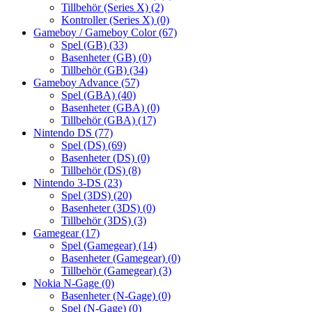
Tillbehör (Series X)
(2)
Kontroller (Series X)
(0)
Gameboy / Gameboy Color
(67)
Spel (GB)
(33)
Basenheter (GB)
(0)
Tillbehör (GB)
(34)
Gameboy Advance
(57)
Spel (GBA)
(40)
Basenheter (GBA)
(0)
Tillbehör (GBA)
(17)
Nintendo DS
(77)
Spel (DS)
(69)
Basenheter (DS)
(0)
Tillbehör (DS)
(8)
Nintendo 3-DS
(23)
Spel (3DS)
(20)
Basenheter (3DS)
(0)
Tillbehör (3DS)
(3)
Gamegear
(17)
Spel (Gamegear)
(14)
Basenheter (Gamegear)
(0)
Tillbehör (Gamegear)
(3)
Nokia N-Gage
(0)
Basenheter (N-Gage)
(0)
Spel (N-Gage)
(0)