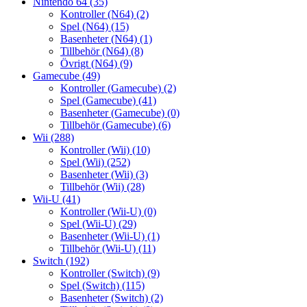
Nintendo 64
(35)
Kontroller (N64)
(2)
Spel (N64)
(15)
Basenheter (N64)
(1)
Tillbehör (N64)
(8)
Övrigt (N64)
(9)
Gamecube
(49)
Kontroller (Gamecube)
(2)
Spel (Gamecube)
(41)
Basenheter (Gamecube)
(0)
Tillbehör (Gamecube)
(6)
Wii
(288)
Kontroller (Wii)
(10)
Spel (Wii)
(252)
Basenheter (Wii)
(3)
Tillbehör (Wii)
(28)
Wii-U
(41)
Kontroller (Wii-U)
(0)
Spel (Wii-U)
(29)
Basenheter (Wii-U)
(1)
Tillbehör (Wii-U)
(11)
Switch
(192)
Kontroller (Switch)
(9)
Spel (Switch)
(115)
Basenheter (Switch)
(2)