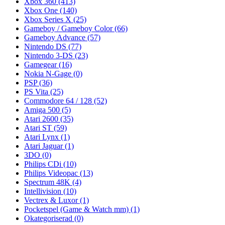
Xbox 360
(413)
Xbox One
(140)
Xbox Series X
(25)
Gameboy / Gameboy Color
(66)
Gameboy Advance
(57)
Nintendo DS
(77)
Nintendo 3-DS
(23)
Gamegear
(16)
Nokia N-Gage
(0)
PSP
(36)
PS Vita
(25)
Commodore 64 / 128
(52)
Amiga 500
(5)
Atari 2600
(35)
Atari ST
(59)
Atari Lynx
(1)
Atari Jaguar
(1)
3DO
(0)
Philips CDi
(10)
Philips Videopac
(13)
Spectrum 48K
(4)
Intellivision
(10)
Vectrex & Luxor
(1)
Pocketspel (Game & Watch mm)
(1)
Okategoriserad
(0)