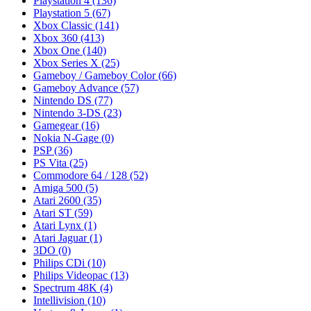
Playstation 4
(136)
Playstation 5
(67)
Xbox Classic
(141)
Xbox 360
(413)
Xbox One
(140)
Xbox Series X
(25)
Gameboy / Gameboy Color
(66)
Gameboy Advance
(57)
Nintendo DS
(77)
Nintendo 3-DS
(23)
Gamegear
(16)
Nokia N-Gage
(0)
PSP
(36)
PS Vita
(25)
Commodore 64 / 128
(52)
Amiga 500
(5)
Atari 2600
(35)
Atari ST
(59)
Atari Lynx
(1)
Atari Jaguar
(1)
3DO
(0)
Philips CDi
(10)
Philips Videopac
(13)
Spectrum 48K
(4)
Intellivision
(10)