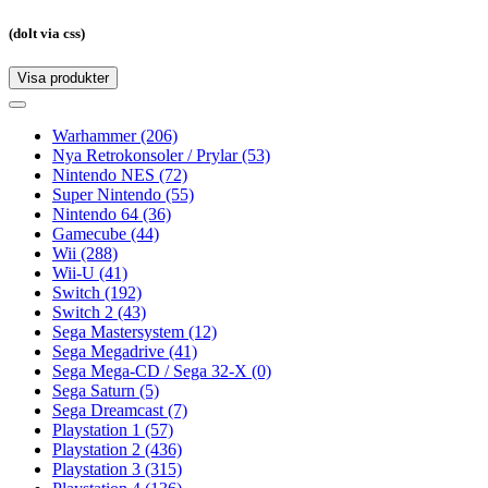
(dolt via css)
Visa produkter
Toggle
navigation
Toggle
navigation
Warhammer
(206)
Nya Retrokonsoler / Prylar
(53)
Nintendo NES
(72)
Super Nintendo
(55)
Nintendo 64
(36)
Gamecube
(44)
Wii
(288)
Wii-U
(41)
Switch
(192)
Switch 2
(43)
Sega Mastersystem
(12)
Sega Megadrive
(41)
Sega Mega-CD / Sega 32-X
(0)
Sega Saturn
(5)
Sega Dreamcast
(7)
Playstation 1
(57)
Playstation 2
(436)
Playstation 3
(315)