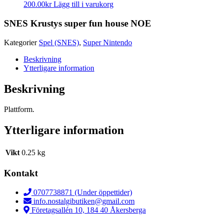
200.00
kr
Lägg till i varukorg
SNES Krustys super fun house NOE
Kategorier
Spel (SNES)
,
Super Nintendo
Beskrivning
Ytterligare information
Beskrivning
Plattform.
Ytterligare information
Vikt
0.25 kg
Kontakt
0707738871 (Under öppettider)
info.nostalgibutiken@gmail.com
Företagsallén 10, 184 40 Åkersberga