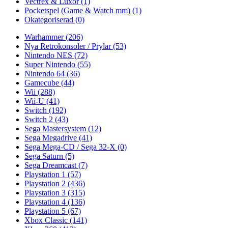
Vectrex & Luxor
(1)
Pocketspel (Game & Watch mm)
(1)
Okategoriserad
(0)
Warhammer
(206)
Nya Retrokonsoler / Prylar
(53)
Nintendo NES
(72)
Super Nintendo
(55)
Nintendo 64
(36)
Gamecube
(44)
Wii
(288)
Wii-U
(41)
Switch
(192)
Switch 2
(43)
Sega Mastersystem
(12)
Sega Megadrive
(41)
Sega Mega-CD / Sega 32-X
(0)
Sega Saturn
(5)
Sega Dreamcast
(7)
Playstation 1
(57)
Playstation 2
(436)
Playstation 3
(315)
Playstation 4
(136)
Playstation 5
(67)
Xbox Classic
(141)