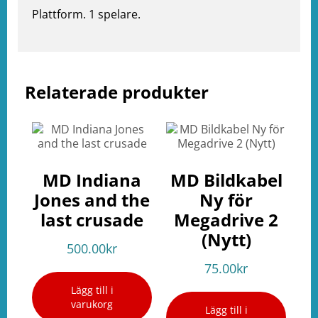
Plattform. 1 spelare.
Relaterade produkter
e
ation
MD Indiana
MD Bildkabel
Jones and the
Ny för
last crusade
Megadrive 2
(Nytt)
500.00
kr
75.00
kr
Lägg till i
varukorg
Lägg till i