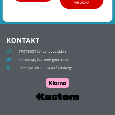
varukorg
KONTAKT
0707738871 (Under öppettider)
info.nostalgibutiken@gmail.com
Företagsallén 10, 184 40 Åkersberga