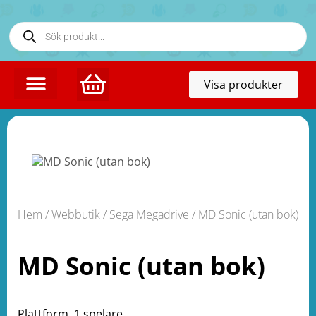
Toggl
Visa produkter
naviga
Hem
/
Webbutik
/
Sega Megadrive
/ MD Sonic (utan bok)
MD Sonic (utan bok)
Plattform. 1 spelare.