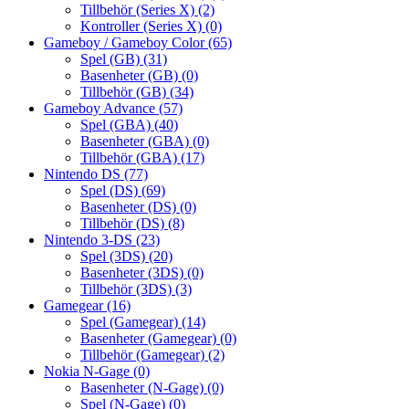
Tillbehör (Series X)
(2)
Kontroller (Series X)
(0)
Gameboy / Gameboy Color
(65)
Spel (GB)
(31)
Basenheter (GB)
(0)
Tillbehör (GB)
(34)
Gameboy Advance
(57)
Spel (GBA)
(40)
Basenheter (GBA)
(0)
Tillbehör (GBA)
(17)
Nintendo DS
(77)
Spel (DS)
(69)
Basenheter (DS)
(0)
Tillbehör (DS)
(8)
Nintendo 3-DS
(23)
Spel (3DS)
(20)
Basenheter (3DS)
(0)
Tillbehör (3DS)
(3)
Gamegear
(16)
Spel (Gamegear)
(14)
Basenheter (Gamegear)
(0)
Tillbehör (Gamegear)
(2)
Nokia N-Gage
(0)
Basenheter (N-Gage)
(0)
Spel (N-Gage)
(0)