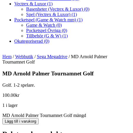
Vectrex & Luxor
(1)
Basenheter (Vectrex & Luxor)
(0)
Spel (Vectrex & Luxor)
(1)
Pocketspel (Game & Watch mm)
(1)
Game & Watch
(0)
Pocketspel Övriga
(0)
Tillbehör (G & W)
(1)
Okategoriserad
(0)
Hem
/
Webbutik
/
Sega Megadrive
/ MD Arnold Palmer
Tournamnet Golf
MD Arnold Palmer Tournamnet Golf
Golf. 1-2 spelare.
100.00
kr
1 i lager
MD Arnold Palmer Tournamnet Golf mängd
Lägg till i varukorg