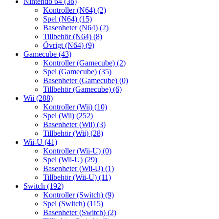
Nintendo 64
(36)
Kontroller (N64)
(2)
Spel (N64)
(15)
Basenheter (N64)
(2)
Tillbehör (N64)
(8)
Övrigt (N64)
(9)
Gamecube
(43)
Kontroller (Gamecube)
(2)
Spel (Gamecube)
(35)
Basenheter (Gamecube)
(0)
Tillbehör (Gamecube)
(6)
Wii
(288)
Kontroller (Wii)
(10)
Spel (Wii)
(252)
Basenheter (Wii)
(3)
Tillbehör (Wii)
(28)
Wii-U
(41)
Kontroller (Wii-U)
(0)
Spel (Wii-U)
(29)
Basenheter (Wii-U)
(1)
Tillbehör (Wii-U)
(11)
Switch
(192)
Kontroller (Switch)
(9)
Spel (Switch)
(115)
Basenheter (Switch)
(2)