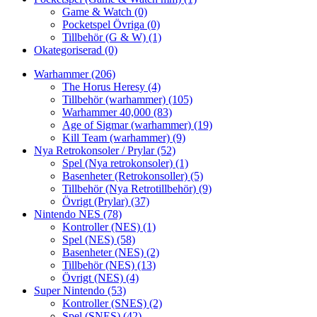
Game & Watch
(0)
Pocketspel Övriga
(0)
Tillbehör (G & W)
(1)
Okategoriserad
(0)
Warhammer
(206)
The Horus Heresy
(4)
Tillbehör (warhammer)
(105)
Warhammer 40,000
(83)
Age of Sigmar (warhammer)
(19)
Kill Team (warhammer)
(9)
Nya Retrokonsoler / Prylar
(52)
Spel (Nya retrokonsoler)
(1)
Basenheter (Retrokonsoller)
(5)
Tillbehör (Nya Retrotillbehör)
(9)
Övrigt (Prylar)
(37)
Nintendo NES
(78)
Kontroller (NES)
(1)
Spel (NES)
(58)
Basenheter (NES)
(2)
Tillbehör (NES)
(13)
Övrigt (NES)
(4)
Super Nintendo
(53)
Kontroller (SNES)
(2)
Spel (SNES)
(42)