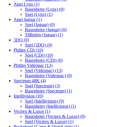
Atari Lynx
(1)
Basenheter (Lynx)
(0)
Spel (Lynx)
(1)
Atari Jaguar
(1)
Spel (Jaguar)
(0)
Basenheter (Jaguar)
(0)
Tillbehör (Jaguar)
(1)
3DO
(0)
Spel (3DO)
(0)
Philips CDi
(10)
Spel (CDi)
(10)
Basenheter (CDi)
(0)
Philips Videopac
(13)
Spel (Videopac)
(13)
Basenheter (Videopac)
(0)
Spectrum 48K
(4)
Spel (Spectrum)
(3)
Basenheter (Spectrum)
(1)
Intellivision
(10)
Spel (Intellivision)
(9)
Basenheter (Intellivision)
(1)
Vectrex & Luxor
(1)
Basenheter (Vectrex & Luxor)
(0)
Spel (Vectrex & Luxor)
(1)
Pocketspel (Game & Watch mm)
(1)