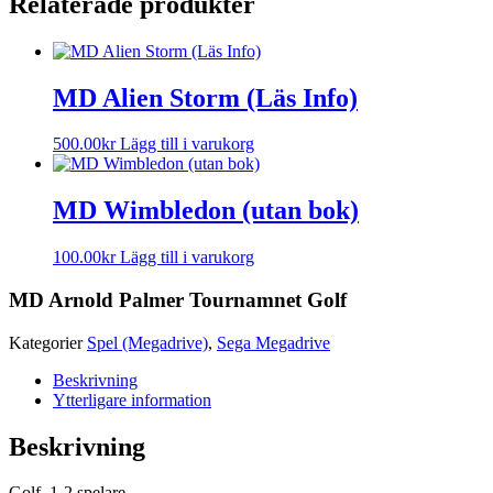
Relaterade produkter
MD Alien Storm (Läs Info)
500.00
kr
Lägg till i varukorg
MD Wimbledon (utan bok)
100.00
kr
Lägg till i varukorg
MD Arnold Palmer Tournamnet Golf
Kategorier
Spel (Megadrive)
,
Sega Megadrive
Beskrivning
Ytterligare information
Beskrivning
Golf. 1-2 spelare.