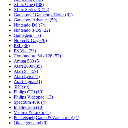
Xbox One
(138)
Xbox Series X
(25)
Gameboy / Gameboy Color
(61)
Gameboy Advance
(59)
Nintendo DS
(74)
Nintendo 3-DS
(22)
Gamegear
(17)
Nokia N-Gage
(0)
PSP
(36)
PS Vita
(25)
Commodore 64 / 128
(52)
Amiga 500
(5)
Atari 2600
(35)
Atari ST
(59)
Atari Lynx
(1)
Atari Jaguar
(1)
3DO
(0)
Philips CDi
(10)
Philips Videopac
(13)
Spectrum 48K
(4)
Intellivision
(10)
Vectrex & Luxor
(1)
Pocketspel (Game & Watch mm)
(1)
Okategoriserad
(0)