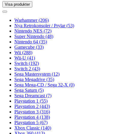
Visa produkter
Toggle
navigation
Toggle
navigation
Warhammer
(206)
Nya Retrokonsoler / Prylar
(53)
Nintendo NES
(72)
Super Nintendo
(48)
Nintendo 64
(35)
Gamecube
(33)
Wii
(288)
Wii-U
(41)
Switch
(192)
Switch 2
(43)
Sega Mastersystem
(12)
Sega Megadrive
(35)
Sega Mega-CD / Sega 32-X
(0)
Sega Saturn
(5)
Sega Dreamcast
(7)
Playstation 1
(55)
Playstation 2
(443)
Playstation 3
(316)
Playstation 4
(138)
Playstation 5
(67)
Xbox Classic
(140)
Xbox 360
(413)