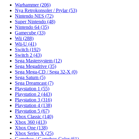
Warhammer
(206)
Nya Retrokonsoler / Prylar
(53)
Nintendo NES
(72)
Super Nintendo
(48)
Nintendo 64
(35)
Gamecube
(33)
Wii
(288)
Wii-U
(41)
Switch
(192)
Switch 2
(43)
Sega Mastersystem
(12)
Sega Megadrive
(35)
Sega Mega-CD / Sega 32-X
(0)
Sega Saturn
(5)
Sega Dreamcast
(7)
Playstation 1
(55)
Playstation 2
(443)
Playstation 3
(316)
Playstation 4
(138)
Playstation 5
(67)
Xbox Classic
(140)
Xbox 360
(413)
Xbox One
(138)
Xbox Series X
(25)
Gameboy / Gameboy Color
(61)