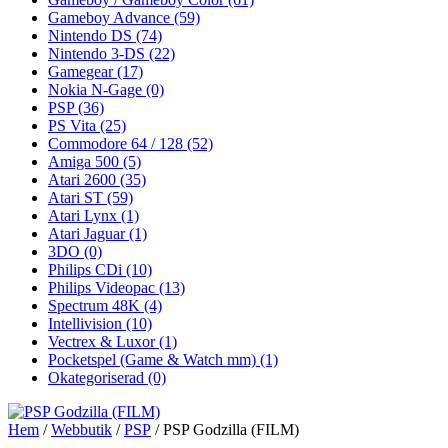
Gameboy Advance
(59)
Nintendo DS
(74)
Nintendo 3-DS
(22)
Gamegear
(17)
Nokia N-Gage
(0)
PSP
(36)
PS Vita
(25)
Commodore 64 / 128
(52)
Amiga 500
(5)
Atari 2600
(35)
Atari ST
(59)
Atari Lynx
(1)
Atari Jaguar
(1)
3DO
(0)
Philips CDi
(10)
Philips Videopac
(13)
Spectrum 48K
(4)
Intellivision
(10)
Vectrex & Luxor
(1)
Pocketspel (Game & Watch mm)
(1)
Okategoriserad
(0)
Hem
/
Webbutik
/
PSP
/ PSP Godzilla (FILM)