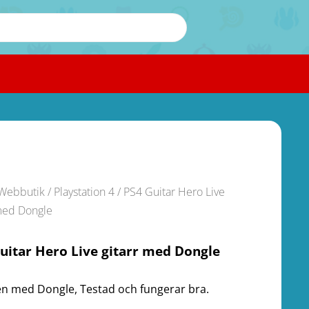
Webbutik
/
Playstation 4
/ PS4 Guitar Hero Live
 med Dongle
uitar Hero Live gitarr med Dongle
en med Dongle, Testad och fungerar bra.