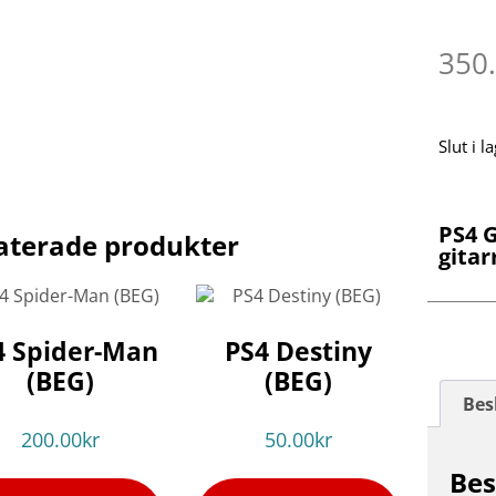
350
Slut i l
PS4 G
aterade produkter
gita
4 Spider-Man
PS4 Destiny
(BEG)
(BEG)
Bes
200.00
kr
50.00
kr
Bes