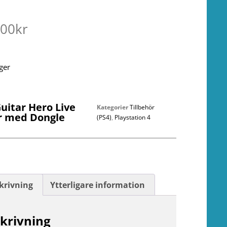
.00
kr
ager
uitar Hero Live
Kategorier
Tillbehör
rr med Dongle
(PS4)
,
Playstation 4
krivning
Ytterligare information
krivning