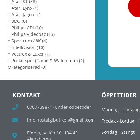
Atari ST
(58)
Atari Lynx
(1)
Atari Jaguar
(1)
3DO
(0)
Philips CDi
(10)
Philips Videopac
(13)
Spectrum 48K
(4)
Intellivision
(10)
Vectrex & Luxor
(1)
Pocketspel (Game & Watch mm)
(1)
Okategoriserad
(0)
KONTAKT
ÖPPETTIDER
0707738871 (Under öppettider)
Måndag - Torsdag
info.nostalgibutiken@gmail.com
Fredag - Lördag: 1
Söndag - Stängt
Företagsallén 10, 184 40
Åkersberga