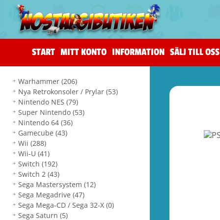
START
MITT KONTO
INFORMATION
SÄLJ TILL OSS
Warhammer
(206)
Nya Retrokonsoler / Prylar
(53)
Nintendo NES
(79)
Super Nintendo
(53)
Nintendo 64
(36)
Gamecube
(43)
Wii
(288)
Wii-U
(41)
Switch
(192)
Switch 2
(43)
Sega Mastersystem
(12)
Sega Megadrive
(47)
Sega Mega-CD / Sega 32-X
(0)
Sega Saturn
(5)