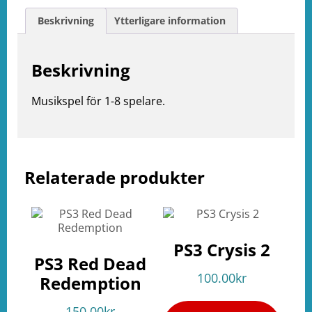
Beskrivning
Ytterligare information
Beskrivning
Musikspel för 1-8 spelare.
Relaterade produkter
e
ation
PS3 Crysis 2
PS3 Red Dead
100.00
kr
Redemption
150.00
kr