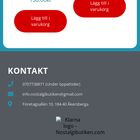
Lägg till i
varukorg
Lägg till i
varukorg
KONTAKT
0707738871 (Under öppettider)
info.nostalgibutiken@gmail.com
Företagsallén 10, 184 40 Åkersberga