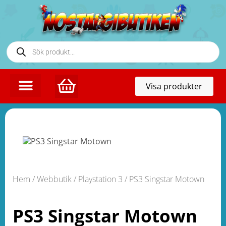
Toggl
Visa produkter
naviga
KONTAKTA OSS
Hem
/
Webbutik
/
Playstation 3
/ PS3 Singstar Motown
PS3 Singstar Motown