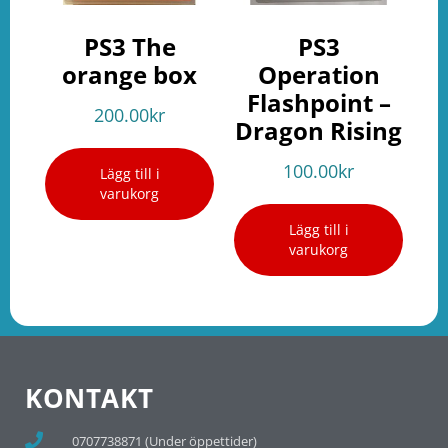
PS3 The
PS3
orange box
Operation
Flashpoint –
200.00
kr
Dragon Rising
100.00
kr
Lägg till i
varukorg
Lägg till i
varukorg
KONTAKT
0707738871 (Under öppettider)