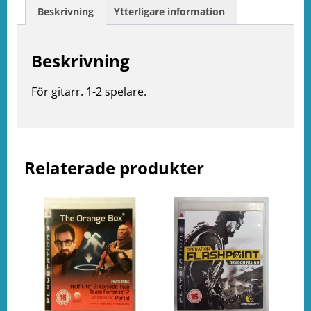
Beskrivning
Ytterligare information
Beskrivning
e
ation
För gitarr. 1-2 spelare.
Relaterade produkter