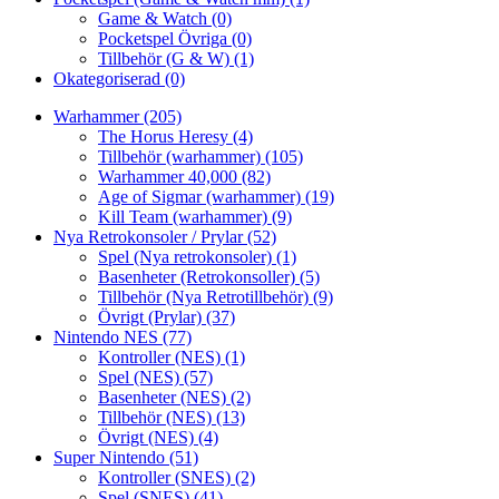
Game & Watch
(0)
Pocketspel Övriga
(0)
Tillbehör (G & W)
(1)
Okategoriserad
(0)
Warhammer
(205)
The Horus Heresy
(4)
Tillbehör (warhammer)
(105)
Warhammer 40,000
(82)
Age of Sigmar (warhammer)
(19)
Kill Team (warhammer)
(9)
Nya Retrokonsoler / Prylar
(52)
Spel (Nya retrokonsoler)
(1)
Basenheter (Retrokonsoller)
(5)
Tillbehör (Nya Retrotillbehör)
(9)
Övrigt (Prylar)
(37)
Nintendo NES
(77)
Kontroller (NES)
(1)
Spel (NES)
(57)
Basenheter (NES)
(2)
Tillbehör (NES)
(13)
Övrigt (NES)
(4)
Super Nintendo
(51)
Kontroller (SNES)
(2)
Spel (SNES)
(41)