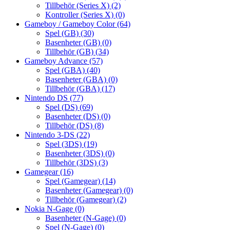
Tillbehör (Series X)
(2)
Kontroller (Series X)
(0)
Gameboy / Gameboy Color
(64)
Spel (GB)
(30)
Basenheter (GB)
(0)
Tillbehör (GB)
(34)
Gameboy Advance
(57)
Spel (GBA)
(40)
Basenheter (GBA)
(0)
Tillbehör (GBA)
(17)
Nintendo DS
(77)
Spel (DS)
(69)
Basenheter (DS)
(0)
Tillbehör (DS)
(8)
Nintendo 3-DS
(22)
Spel (3DS)
(19)
Basenheter (3DS)
(0)
Tillbehör (3DS)
(3)
Gamegear
(16)
Spel (Gamegear)
(14)
Basenheter (Gamegear)
(0)
Tillbehör (Gamegear)
(2)
Nokia N-Gage
(0)
Basenheter (N-Gage)
(0)
Spel (N-Gage)
(0)