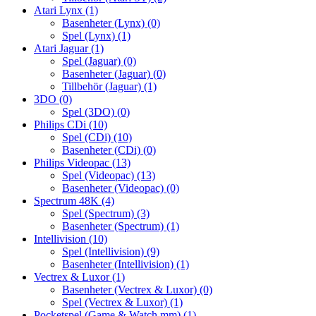
Atari Lynx
(1)
Basenheter (Lynx)
(0)
Spel (Lynx)
(1)
Atari Jaguar
(1)
Spel (Jaguar)
(0)
Basenheter (Jaguar)
(0)
Tillbehör (Jaguar)
(1)
3DO
(0)
Spel (3DO)
(0)
Philips CDi
(10)
Spel (CDi)
(10)
Basenheter (CDi)
(0)
Philips Videopac
(13)
Spel (Videopac)
(13)
Basenheter (Videopac)
(0)
Spectrum 48K
(4)
Spel (Spectrum)
(3)
Basenheter (Spectrum)
(1)
Intellivision
(10)
Spel (Intellivision)
(9)
Basenheter (Intellivision)
(1)
Vectrex & Luxor
(1)
Basenheter (Vectrex & Luxor)
(0)
Spel (Vectrex & Luxor)
(1)
Pocketspel (Game & Watch mm)
(1)