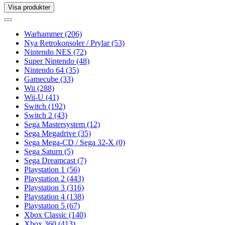
Visa produkter
Toggle
navigation
Toggle
navigation
Warhammer
(206)
Nya Retrokonsoler / Prylar
(53)
Nintendo NES
(72)
Super Nintendo
(48)
Nintendo 64
(35)
Gamecube
(33)
Wii
(288)
Wii-U
(41)
Switch
(192)
Switch 2
(43)
Sega Mastersystem
(12)
Sega Megadrive
(35)
Sega Mega-CD / Sega 32-X
(0)
Sega Saturn
(5)
Sega Dreamcast
(7)
Playstation 1
(56)
Playstation 2
(443)
Playstation 3
(316)
Playstation 4
(138)
Playstation 5
(67)
Xbox Classic
(140)
Xbox 360
(413)