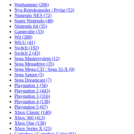
Warhammer
(206)
Nya Retrokonsoler / Prylar
(53)
Nintendo NES
(72)
Super Nintendo
(48)
Nintendo 64
(35)
Gamecube
(33)
Wii
(288)
Wii-U
(41)
Switch
(192)
Switch 2
(43)
Sega Mastersystem
(12)
Sega Megadrive
(35)
Sega Mega-CD / Sega 32-X
(0)
Sega Saturn
(5)
Sega Dreamcast
(7)
Playstation 1
(56)
Playstation 2
(443)
Playstation 3
(316)
Playstation 4
(138)
Playstation 5
(67)
Xbox Classic
(140)
Xbox 360
(413)
Xbox One
(138)
Xbox Series X
(25)
Gameboy / Gameboy Color
(61)