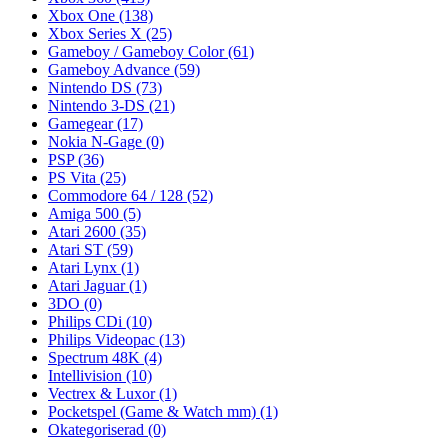
Xbox One
(138)
Xbox Series X
(25)
Gameboy / Gameboy Color
(61)
Gameboy Advance
(59)
Nintendo DS
(73)
Nintendo 3-DS
(21)
Gamegear
(17)
Nokia N-Gage
(0)
PSP
(36)
PS Vita
(25)
Commodore 64 / 128
(52)
Amiga 500
(5)
Atari 2600
(35)
Atari ST
(59)
Atari Lynx
(1)
Atari Jaguar
(1)
3DO
(0)
Philips CDi
(10)
Philips Videopac
(13)
Spectrum 48K
(4)
Intellivision
(10)
Vectrex & Luxor
(1)
Pocketspel (Game & Watch mm)
(1)
Okategoriserad
(0)