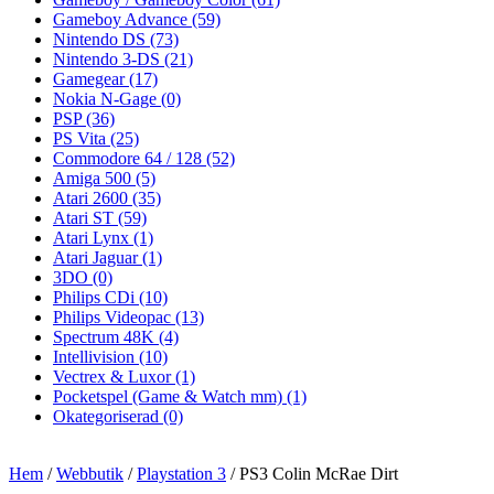
Gameboy Advance
(59)
Nintendo DS
(73)
Nintendo 3-DS
(21)
Gamegear
(17)
Nokia N-Gage
(0)
PSP
(36)
PS Vita
(25)
Commodore 64 / 128
(52)
Amiga 500
(5)
Atari 2600
(35)
Atari ST
(59)
Atari Lynx
(1)
Atari Jaguar
(1)
3DO
(0)
Philips CDi
(10)
Philips Videopac
(13)
Spectrum 48K
(4)
Intellivision
(10)
Vectrex & Luxor
(1)
Pocketspel (Game & Watch mm)
(1)
Okategoriserad
(0)
Hem
/
Webbutik
/
Playstation 3
/ PS3 Colin McRae Dirt