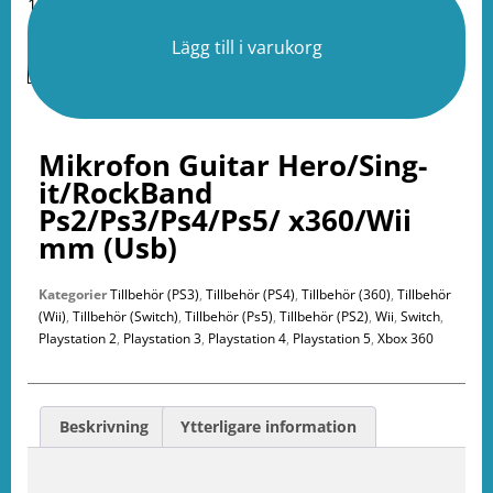
11 i lager
Lägg till i varukorg
Mikrofon Guitar Hero/Sing-
it/RockBand
Ps2/Ps3/Ps4/Ps5/ x360/Wii
mm (Usb)
Kategorier
Tillbehör (PS3)
,
Tillbehör (PS4)
,
Tillbehör (360)
,
Tillbehör
(Wii)
,
Tillbehör (Switch)
,
Tillbehör (Ps5)
,
Tillbehör (PS2)
,
Wii
,
Switch
,
Playstation 2
,
Playstation 3
,
Playstation 4
,
Playstation 5
,
Xbox 360
Beskrivning
Ytterligare information