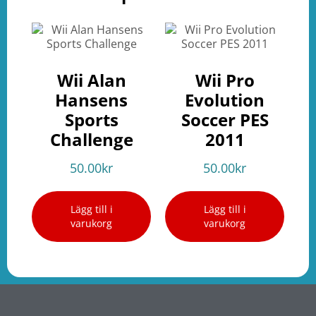
Wii Alan
Wii Pro
Hansens
Evolution
Sports
Soccer PES
Challenge
2011
50.00
kr
50.00
kr
Lägg till i
Lägg till i
varukorg
varukorg