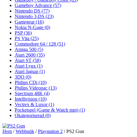
Gameboy Advance
(57)
Nintendo DS
(77)
Nintendo 3-DS
(23)
Gamegear
(16)
Nokia N-Gage
(0)
PSP
(36)
PS Vita
(25)
Commodore 64 / 128
(51)
Amiga 500
(5)
Atari 2600
(35)
Atari ST
(58)
Atari Lynx
(1)
Atari Jaguar
(1)
3DO
(0)
Philips CDi
(10)
Philips Videopac
(13)
Spectrum 48K
(4)
Intellivision
(10)
Vectrex & Luxor
(1)
Pocketspel (Game & Watch mm)
(1)
Okategoriserad
(0)
Hem
/
Webbutik
/
Playstation 2
/ PS2 Gun