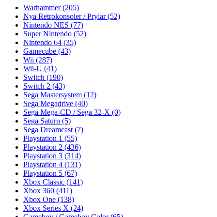
Warhammer
(205)
Nya Retrokonsoler / Prylar
(52)
Nintendo NES
(77)
Super Nintendo
(52)
Nintendo 64
(35)
Gamecube
(43)
Wii
(287)
Wii-U
(41)
Switch
(190)
Switch 2
(43)
Sega Mastersystem
(12)
Sega Megadrive
(40)
Sega Mega-CD / Sega 32-X
(0)
Sega Saturn
(5)
Sega Dreamcast
(7)
Playstation 1
(55)
Playstation 2
(436)
Playstation 3
(314)
Playstation 4
(131)
Playstation 5
(67)
Xbox Classic
(141)
Xbox 360
(411)
Xbox One
(138)
Xbox Series X
(24)
Gameboy / Gameboy Color
(65)