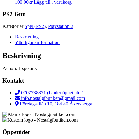
100.00
kr
Lägg till i varukorg
PS2 Gun
Kategorier
Spel (PS2)
,
Playstation 2
Beskrivning
Ytterligare information
Beskrivning
Action. 1 spelare.
Kontakt
0707738871 (Under öppettider)
info.nostalgibutiken@gmail.com
Företagsallén 10, 184 40 Åkersberga
Öppettider