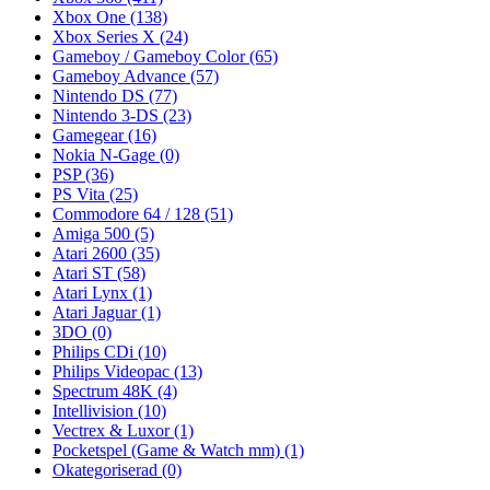
Xbox One
(138)
Xbox Series X
(24)
Gameboy / Gameboy Color
(65)
Gameboy Advance
(57)
Nintendo DS
(77)
Nintendo 3-DS
(23)
Gamegear
(16)
Nokia N-Gage
(0)
PSP
(36)
PS Vita
(25)
Commodore 64 / 128
(51)
Amiga 500
(5)
Atari 2600
(35)
Atari ST
(58)
Atari Lynx
(1)
Atari Jaguar
(1)
3DO
(0)
Philips CDi
(10)
Philips Videopac
(13)
Spectrum 48K
(4)
Intellivision
(10)
Vectrex & Luxor
(1)
Pocketspel (Game & Watch mm)
(1)
Okategoriserad
(0)