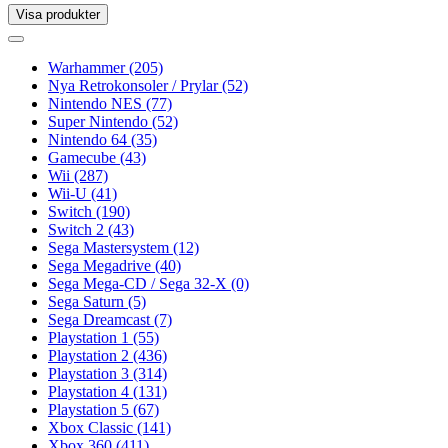
Visa produkter
Toggle
navigation
Toggle
navigation
Warhammer
(205)
Nya Retrokonsoler / Prylar
(52)
Nintendo NES
(77)
Super Nintendo
(52)
Nintendo 64
(35)
Gamecube
(43)
Wii
(287)
Wii-U
(41)
Switch
(190)
Switch 2
(43)
Sega Mastersystem
(12)
Sega Megadrive
(40)
Sega Mega-CD / Sega 32-X
(0)
Sega Saturn
(5)
Sega Dreamcast
(7)
Playstation 1
(55)
Playstation 2
(436)
Playstation 3
(314)
Playstation 4
(131)
Playstation 5
(67)
Xbox Classic
(141)
Xbox 360
(411)