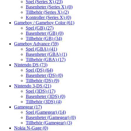
Spel (Series X)
(23)
Basenheter (Series X)
(0)
Tillbehör (Series X)
(2)
Kontroller (Series X)
(0)
Gameboy / Gameboy Color
(61)
Spel (GB)
(27)
Basenheter (GB)
(0)
Tillbehör (GB)
(34)
Gameboy Advance
(59)
Spel (GBA)
(41)
Basenheter (GBA)
(1)
Tillbehör (GBA)
(17)
Nintendo DS
(73)
Spel (DS)
(64)
Basenheter (DS)
(0)
Tillbehör (DS)
(9)
Nintendo 3-DS
(21)
Spel (3DS)
(17)
Basenheter (3DS)
(0)
Tillbehör (3DS)
(4)
Gamegear
(17)
Spel (Gamegear)
(14)
Basenheter (Gamegear)
(0)
Tillbehör (Gamegear)
(3)
Nokia N-Gage
(0)