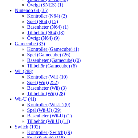
Övrigt (SNES)
(1)
Nintendo 64
(35)
Kontroller (N64)
(2)
Spel (N64)
(15)
Basenheter (N64)
(1)
Tillbehör (N64)
(8)
Övrigt (N64)
(9)
Gamecube
(33)
Kontroller (Gamecube)
(1)
Spel (Gamecube)
(26)
Basenheter (Gamecube)
(0)
Tillbehör (Gamecube)
(6)
Wii
(288)
Kontroller (Wii)
(10)
Spel (Wii)
(252)
Basenheter (Wii)
(3)
Tillbehör (Wii)
(28)
Wii-U
(41)
Kontroller (Wii-U)
(0)
Spel (Wii-U)
(29)
Basenheter (Wii-U)
(1)
Tillbehör (Wii-U)
(11)
Switch
(192)
Kontroller (Switch)
(9)
Spel (Switch)
(115)