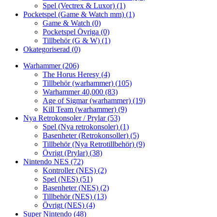
Spel (Vectrex & Luxor)
(1)
Pocketspel (Game & Watch mm)
(1)
Game & Watch
(0)
Pocketspel Övriga
(0)
Tillbehör (G & W)
(1)
Okategoriserad
(0)
Warhammer
(206)
The Horus Heresy
(4)
Tillbehör (warhammer)
(105)
Warhammer 40,000
(83)
Age of Sigmar (warhammer)
(19)
Kill Team (warhammer)
(9)
Nya Retrokonsoler / Prylar
(53)
Spel (Nya retrokonsoler)
(1)
Basenheter (Retrokonsoller)
(5)
Tillbehör (Nya Retrotillbehör)
(9)
Övrigt (Prylar)
(38)
Nintendo NES
(72)
Kontroller (NES)
(2)
Spel (NES)
(51)
Basenheter (NES)
(2)
Tillbehör (NES)
(13)
Övrigt (NES)
(4)
Super Nintendo
(48)