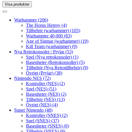
Visa produkter
Toggle
navigation
Toggle
navigation
Warhammer
(206)
The Horus Heresy
(4)
Tillbehör (warhammer)
(105)
Warhammer 40,000
(83)
Age of Sigmar (warhammer)
(19)
Kill Team (warhammer)
(9)
Nya Retrokonsoler / Prylar
(53)
Spel (Nya retrokonsoler)
(1)
Basenheter (Retrokonsoller)
(5)
Tillbehör (Nya Retrotillbehör)
(9)
Övrigt (Prylar)
(38)
Nintendo NES
(72)
Kontroller (NES)
(2)
Spel (NES)
(51)
Basenheter (NES)
(2)
Tillbehör (NES)
(13)
Övrigt (NES)
(4)
Super Nintendo
(48)
Kontroller (SNES)
(2)
Spel (SNES)
(37)
Basenheter (SNES)
(0)
Tillbehör (SNES)
(9)