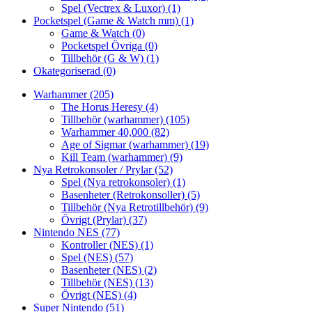
Spel (Vectrex & Luxor)
(1)
Pocketspel (Game & Watch mm)
(1)
Game & Watch
(0)
Pocketspel Övriga
(0)
Tillbehör (G & W)
(1)
Okategoriserad
(0)
Warhammer
(205)
The Horus Heresy
(4)
Tillbehör (warhammer)
(105)
Warhammer 40,000
(82)
Age of Sigmar (warhammer)
(19)
Kill Team (warhammer)
(9)
Nya Retrokonsoler / Prylar
(52)
Spel (Nya retrokonsoler)
(1)
Basenheter (Retrokonsoller)
(5)
Tillbehör (Nya Retrotillbehör)
(9)
Övrigt (Prylar)
(37)
Nintendo NES
(77)
Kontroller (NES)
(1)
Spel (NES)
(57)
Basenheter (NES)
(2)
Tillbehör (NES)
(13)
Övrigt (NES)
(4)
Super Nintendo
(51)