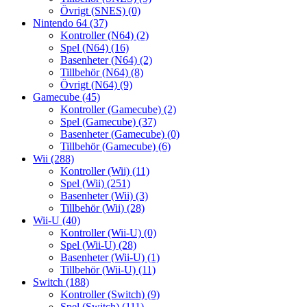
Övrigt (SNES)
(0)
Nintendo 64
(37)
Kontroller (N64)
(2)
Spel (N64)
(16)
Basenheter (N64)
(2)
Tillbehör (N64)
(8)
Övrigt (N64)
(9)
Gamecube
(45)
Kontroller (Gamecube)
(2)
Spel (Gamecube)
(37)
Basenheter (Gamecube)
(0)
Tillbehör (Gamecube)
(6)
Wii
(288)
Kontroller (Wii)
(11)
Spel (Wii)
(251)
Basenheter (Wii)
(3)
Tillbehör (Wii)
(28)
Wii-U
(40)
Kontroller (Wii-U)
(0)
Spel (Wii-U)
(28)
Basenheter (Wii-U)
(1)
Tillbehör (Wii-U)
(11)
Switch
(188)
Kontroller (Switch)
(9)
Spel (Switch)
(111)