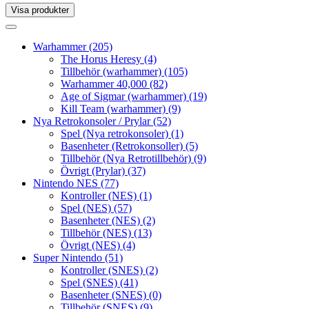
Visa produkter
Toggle
navigation
Toggle
navigation
Warhammer
(205)
The Horus Heresy
(4)
Tillbehör (warhammer)
(105)
Warhammer 40,000
(82)
Age of Sigmar (warhammer)
(19)
Kill Team (warhammer)
(9)
Nya Retrokonsoler / Prylar
(52)
Spel (Nya retrokonsoler)
(1)
Basenheter (Retrokonsoller)
(5)
Tillbehör (Nya Retrotillbehör)
(9)
Övrigt (Prylar)
(37)
Nintendo NES
(77)
Kontroller (NES)
(1)
Spel (NES)
(57)
Basenheter (NES)
(2)
Tillbehör (NES)
(13)
Övrigt (NES)
(4)
Super Nintendo
(51)
Kontroller (SNES)
(2)
Spel (SNES)
(41)
Basenheter (SNES)
(0)
Tillbehör (SNES)
(9)