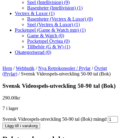
Spel (Intellivision)
(9)
Basenheter (Intellivision)
(1)
Vectrex & Luxor
(1)
Basenheter (Vectrex & Luxor)
(0)
Spel (Vectrex & Luxor)
(1)
Pocketspel (Game & Watch mm)
(1)
Game & Watch
(0)
Pocketspel Övriga
(0)
Tillbehör (G & W)
(1)
Okategoriserad
(0)
Hem
/
Webbutik
/
Nya Retrokonsoler / Prylar
/
Övrigt
(Prylar)
/ Svensk Videospels-utveckling 50-90 tal (Bok)
Svensk Videospels-utveckling 50-90 tal (Bok)
290.00
kr
7 i lager
Svensk Videospels-utveckling 50-90 tal (Bok) mängd
Lägg till i varukorg