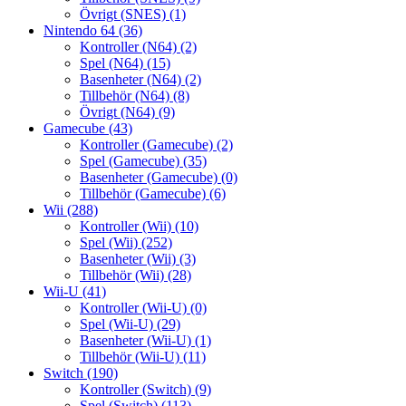
Övrigt (SNES)
(1)
Nintendo 64
(36)
Kontroller (N64)
(2)
Spel (N64)
(15)
Basenheter (N64)
(2)
Tillbehör (N64)
(8)
Övrigt (N64)
(9)
Gamecube
(43)
Kontroller (Gamecube)
(2)
Spel (Gamecube)
(35)
Basenheter (Gamecube)
(0)
Tillbehör (Gamecube)
(6)
Wii
(288)
Kontroller (Wii)
(10)
Spel (Wii)
(252)
Basenheter (Wii)
(3)
Tillbehör (Wii)
(28)
Wii-U
(41)
Kontroller (Wii-U)
(0)
Spel (Wii-U)
(29)
Basenheter (Wii-U)
(1)
Tillbehör (Wii-U)
(11)
Switch
(190)
Kontroller (Switch)
(9)
Spel (Switch)
(113)