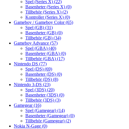
Spel (Series X)
(22)
Basenheter (Series X)
(0)
Tillbehör (Series X)
(2)
Kontroller (Series X)
(0)
Gameboy / Gameboy Color
(65)
Spel (GB)
(31)
Basenheter (GB)
(0)
Tillbehör (GB)
(34)
Gameboy Advance
(57)
Spel (GBA)
(40)
Basenheter (GBA)
(0)
Tillbehör (GBA)
(17)
Nintendo DS
(77)
Spel (DS)
(69)
Basenheter (DS)
(0)
Tillbehör (DS)
(8)
Nintendo 3-DS
(23)
Spel (3DS)
(20)
Basenheter (3DS)
(0)
Tillbehör (3DS)
(3)
Gamegear
(16)
Spel (Gamegear)
(14)
Basenheter (Gamegear)
(0)
Tillbehör (Gamegear)
(2)
Nokia N-Gage
(0)