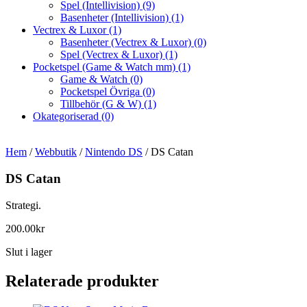
Spel (Intellivision)
(9)
Basenheter (Intellivision)
(1)
Vectrex & Luxor
(1)
Basenheter (Vectrex & Luxor)
(0)
Spel (Vectrex & Luxor)
(1)
Pocketspel (Game & Watch mm)
(1)
Game & Watch
(0)
Pocketspel Övriga
(0)
Tillbehör (G & W)
(1)
Okategoriserad
(0)
Hem
/
Webbutik
/
Nintendo DS
/ DS Catan
DS Catan
Strategi.
200.00
kr
Slut i lager
Relaterade produkter