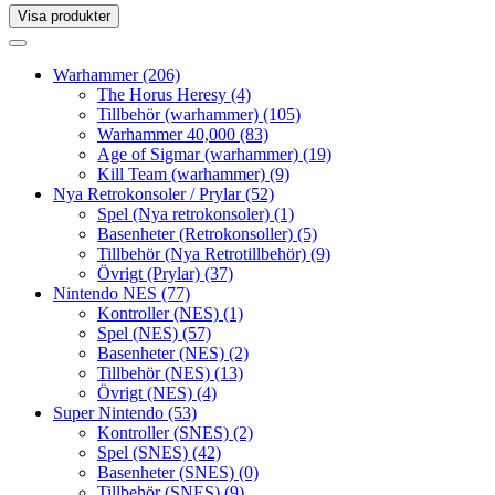
Visa produkter
Toggle
navigation
Toggle
navigation
Warhammer
(206)
The Horus Heresy
(4)
Tillbehör (warhammer)
(105)
Warhammer 40,000
(83)
Age of Sigmar (warhammer)
(19)
Kill Team (warhammer)
(9)
Nya Retrokonsoler / Prylar
(52)
Spel (Nya retrokonsoler)
(1)
Basenheter (Retrokonsoller)
(5)
Tillbehör (Nya Retrotillbehör)
(9)
Övrigt (Prylar)
(37)
Nintendo NES
(77)
Kontroller (NES)
(1)
Spel (NES)
(57)
Basenheter (NES)
(2)
Tillbehör (NES)
(13)
Övrigt (NES)
(4)
Super Nintendo
(53)
Kontroller (SNES)
(2)
Spel (SNES)
(42)
Basenheter (SNES)
(0)
Tillbehör (SNES)
(9)