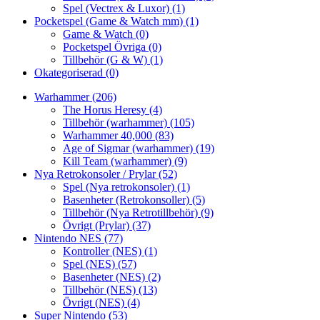
Spel (Vectrex & Luxor)
(1)
Pocketspel (Game & Watch mm)
(1)
Game & Watch
(0)
Pocketspel Övriga
(0)
Tillbehör (G & W)
(1)
Okategoriserad
(0)
Warhammer
(206)
The Horus Heresy
(4)
Tillbehör (warhammer)
(105)
Warhammer 40,000
(83)
Age of Sigmar (warhammer)
(19)
Kill Team (warhammer)
(9)
Nya Retrokonsoler / Prylar
(52)
Spel (Nya retrokonsoler)
(1)
Basenheter (Retrokonsoller)
(5)
Tillbehör (Nya Retrotillbehör)
(9)
Övrigt (Prylar)
(37)
Nintendo NES
(77)
Kontroller (NES)
(1)
Spel (NES)
(57)
Basenheter (NES)
(2)
Tillbehör (NES)
(13)
Övrigt (NES)
(4)
Super Nintendo
(53)